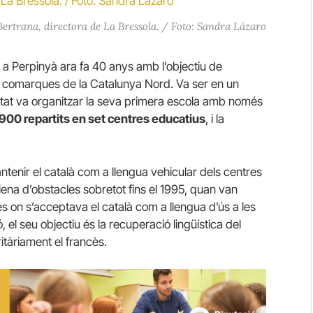
Bertrana, directora de La Bressola. / Foto: Sandra Lázaro
 a Perpinyà ara fa 40 anys amb l’objectiu de
es comarques de la Catalunya Nord. Va ser en un
titat va organitzar la seva primera escola amb només
900 repartits en set centres educatius
, i la
mantenir el català com a llengua vehicular dels centres
plena d’obstacles sobretot fins el 1995, quan van
s on s’acceptava el català com a llengua d’ús a les
el seu objectiu és la recuperació lingüística del
ritàriament el francès.