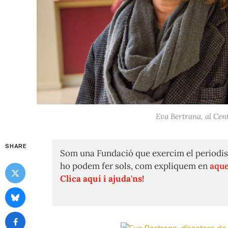
Eva Bertrana, al Cen
SHARE
Som una Fundació que exercim el periodis
ho podem fer sols, com expliquem en
aque
Clica aquí i ajuda'ns!