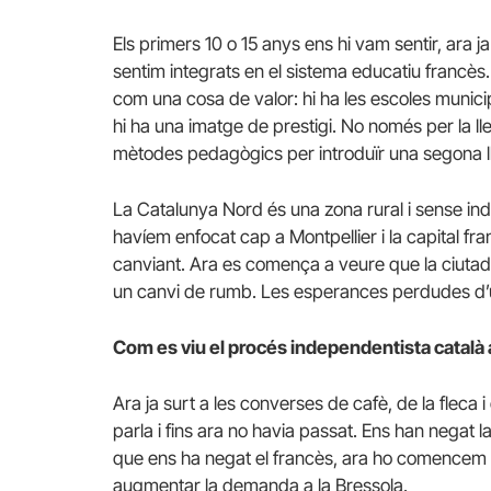
Els primers 10 o 15 anys ens hi vam sentir, ara 
sentim integrats en el sistema educatiu francès.
com una cosa de valor: hi ha les escoles municip
hi ha una imatge de prestigi. No només per la ll
mètodes pedagògics per introduïr una segona ll
La Catalunya Nord és una zona rural i sense indús
havíem enfocat cap a Montpellier i la capital f
canviant. Ara es comença a veure que la ciutada
un canvi de rumb. Les esperances perdudes d’un
Com es viu el procés independentista català 
Ara ja surt a les converses de cafè, de la fleca i
parla i fins ara no havia passat. Ens han negat l
que ens ha negat el francès, ara ho comencem 
augmentar la demanda a la Bressola.