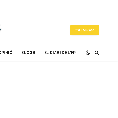
COL·LABORA
OPINIÓ
BLOGS
EL DIARI DE L’FP