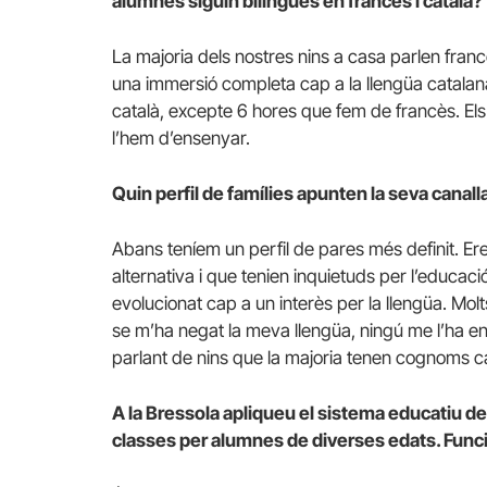
alumnes siguin bilingües en francès i català?
La majoria dels nostres nins a casa parlen francè
una immersió completa cap a la llengüa catala
català, excepte 6 hores que fem de francès. Els 
l’hem d’ensenyar.
Quin perfil de famílies apunten la seva canall
Abans teníem un perfil de pares més definit. Ere
alternativa i que tenien inquietuds per l’educació
evolucionat cap a un interès per la llengüa. Molt
se m’ha negat la meva llengüa, ningú me l’ha ens
parlant de nins que la majoria tenen cognoms 
A la Bressola apliqueu el sistema educatiu de 
classes per alumnes de diverses edats. Func