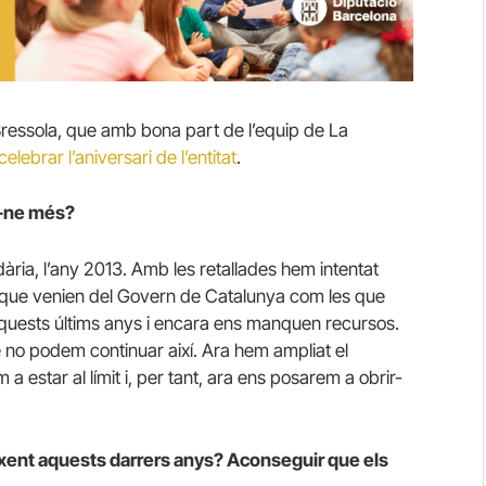
 Bressola, que amb bona part de l’equip de La
lebrar l’aniversari de l’entitat
.
ir-ne més?
ària, l’any 2013. Amb les retallades hem intentat
s que venien del Govern de Catalunya com les que
 aquests últims anys i encara ens manquen recursos.
 no podem continuar així. Ara hem ampliat el
estar al límit i, per tant, ara ens posarem a obrir-
ixent aquests darrers anys? Aconseguir que els