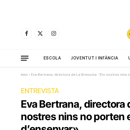
Facebook
X
Instagram
(Twitter)
ESCOLA
JOVENTUT I INFÀNCIA
Inici
»
Eva Bertrana, directora de La Bressola: “Els nostres nins 
ENTREVISTA
Eva Bertrana, directora 
nostres nins no porten e
d’ensenyar»