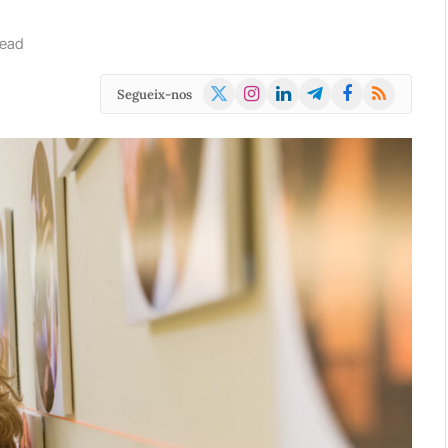
Read
X
Instagram
LinkedIn
Telegram
Facebook
RSS
Segueix-nos
(Twitter)