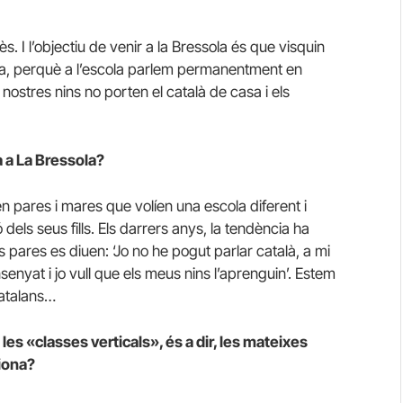
s. I l’objectiu de venir a la Bressola és que visquin
na, perquè a l’escola parlem permanentment en
nostres nins no porten el català de casa i els
a a La Bressola?
n pares i mares que volíen una escola diferent i
 dels seus fills. Els darrers anys, la tendència ha
s pares es diuen: ‘Jo no he pogut parlar català, a mi
enyat i jo vull que els meus nins l’aprenguin’. Estem
catalans…
les «classes verticals», és a dir, les mateixes
iona?