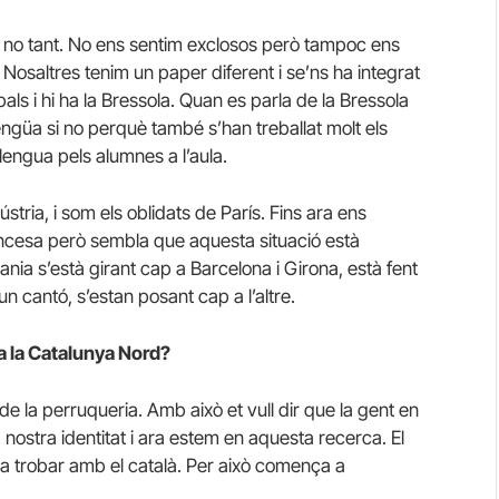
ja no tant. No ens sentim exclosos però tampoc ens
 Nosaltres tenim un paper diferent i se’ns ha integrat
als i hi ha la Bressola. Quan es parla de la Bressola
engüa si no perquè també s’han treballat molt els
engua pels alumnes a l’aula.
tria, i som els oblidats de París. Fins ara ens
rancesa però sembla que aquesta situació està
nia s’està girant cap a Barcelona i Girona, està fent
 cantó, s’estan posant cap a l’altre.
a la Catalunya Nord?
 de la perruqueria. Amb això et vull dir que la gent en
a nostra identitat i ara estem en aquesta recerca. El
a trobar amb el català. Per això comença a