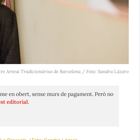
tre Artesà Tradicionàrius de Barcelona / Foto: Sandra Lázaro
me en obert, sense murs de pagament. Però no
st editorial.