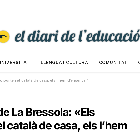
UNIVERSITAT
LLENGUA I CULTURA
COMUNITAT
no porten el català de casa, els l’hem d’ensenyar”
de La Bressola: «Els
l català de casa, els l’hem