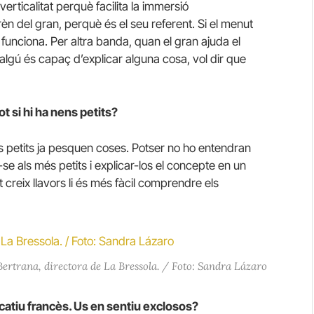
 verticalitat perquè facilita la immersió
prèn del gran, perquè és el seu referent. Si el menut
I funciona. Per altra banda, quan el gran ajuda el
algú és capaç d’explicar alguna cosa, vol dir que
ot si hi ha nens petits?
els petits ja pesquen coses. Potser no ho entendran
-se als més petits i explicar-los el concepte en un
creix llavors li és més fàcil comprendre els
Bertrana, directora de La Bressola. / Foto: Sandra Lázaro
catiu francès. Us en sentiu exclosos?