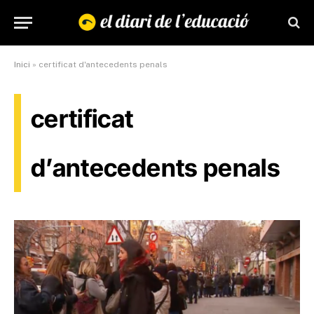
Inici
»
certificat d'antecedents penals
certificat
d’antecedents penals