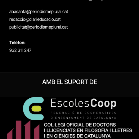
X
Instagram
Facebook
RSS
(Twitter)
abasanta@periodismeplural.cat
redaccio@diarieducacio.cat
publicitat@periodismeplural.cat
Telèfon:
932 311 247
AMB EL SUPORT DE