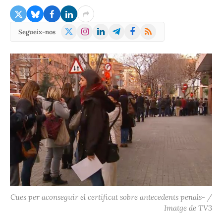
X
Instagram
LinkedIn
Telegram
Facebook
RSS
Segueix-nos
(Twitter)
Cues per aconseguir el certificat sobre antecedents penals- /
Imatge de TV3