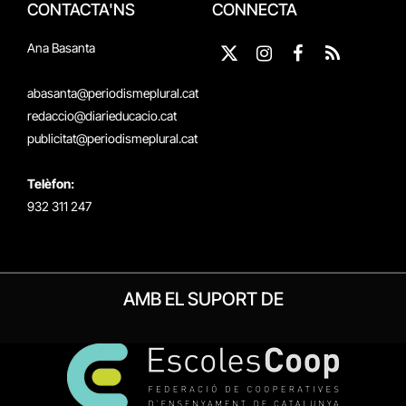
CONTACTA'NS
CONNECTA
Ana Basanta
X
Instagram
Facebook
RSS
(Twitter)
abasanta@periodismeplural.cat
redaccio@diarieducacio.cat
publicitat@periodismeplural.cat
Telèfon:
932 311 247
AMB EL SUPORT DE