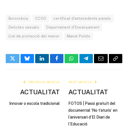
Burocràcia
CCOO
certificat d'antecedents penals
Delictes sexuals
Departament d'Ensenyament
Llei de protecció del menor
Manel Pulido
Twitter
Bluesky
LinkedIn
Facebook
WhatsApp
Telegram
Email
Copy
Link
PREVIOUS ARTICLE
NEXT ARTICLE
ACTUALITAT
ACTUALITAT
Innovar o escola tradicional
FOTOS | Passi gratuït del
documental ‘No t’aturis’ en
l’aniversari d’El Diari de
l’Educació