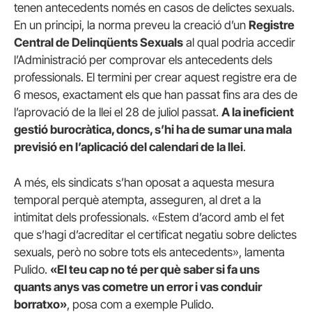
tenen antecedents només en casos de delictes sexuals.
En un principi, la norma preveu la creació d’un
Registre
Central de Delinqüents Sexuals
al qual podria accedir
l’Administració per comprovar els antecedents dels
professionals. El termini per crear aquest registre era de
6 mesos, exactament els que han passat fins ara des de
l’aprovació de la llei el 28 de juliol passat.
A la ineficient
gestió burocràtica, doncs, s’hi ha de sumar una mala
previsió en l’aplicació del calendari de la llei
.
A més, els sindicats s’han oposat a aquesta mesura
temporal perquè atempta, asseguren, al dret a la
intimitat dels professionals. «Estem d’acord amb el fet
que s’hagi d’acreditar el certificat negatiu sobre delictes
sexuals, però no sobre tots els antecedents», lamenta
Pulido.
«El teu cap no té per què saber si fa uns
quants anys vas cometre un error i vas conduir
borratxo»
, posa com a exemple Pulido.