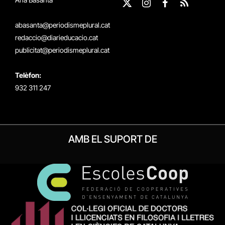
X
Instagram
Facebook
RSS
(Twitter)
abasanta@periodismeplural.cat
redaccio@diarieducacio.cat
publicitat@periodismeplural.cat
Telèfon:
932 311 247
AMB EL SUPORT DE