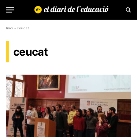
Inici
»
ceucat
ceucat