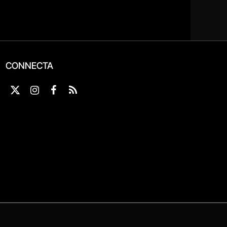
CONNECTA
X
Instagram
Facebook
RSS
(Twitter)