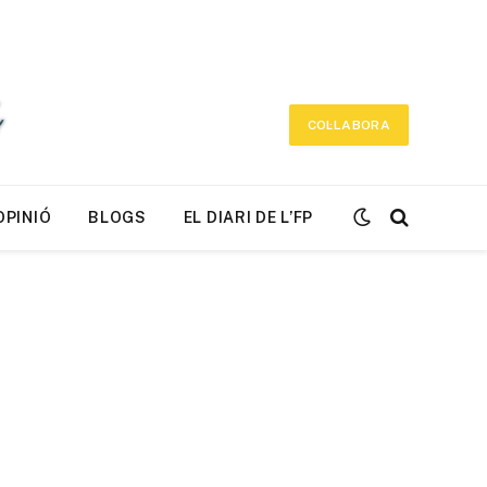
COL·LABORA
OPINIÓ
BLOGS
EL DIARI DE L’FP