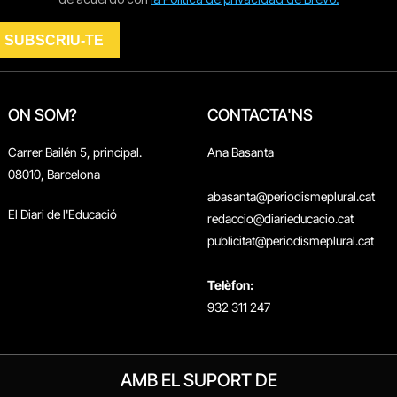
ON SOM?
CONTACTA'NS
Carrer Bailén 5, principal.
Ana Basanta
08010, Barcelona
abasanta@periodismeplural.cat
El Diari de l'Educació
redaccio@diarieducacio.cat
publicitat@periodismeplural.cat
Telèfon:
932 311 247
AMB EL SUPORT DE