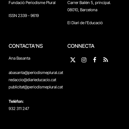
Fundació Periodisme Plural
Carrer Bailén 5, principal.
08010, Barcelona
ISSN 2339 - 9619
El Diari de l'Educació
CONTACTA'NS
CONNECTA
Ana Basanta
X
Instagram
Facebook
RSS
(Twitter)
abasanta@periodismeplural.cat
redaccio@diarieducacio.cat
publicitat@periodismeplural.cat
Telèfon:
932 311 247