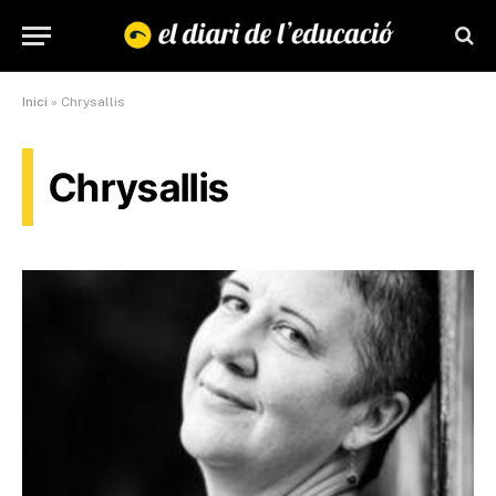
Inici
»
Chrysallis
Chrysallis