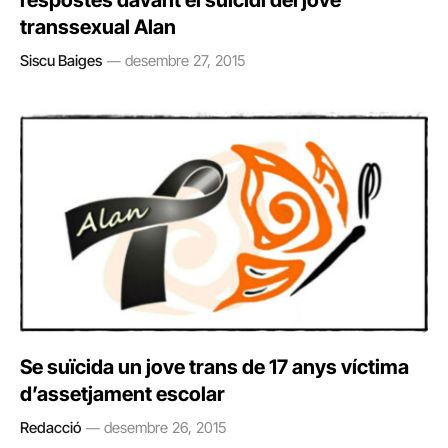
respostes davant el suïcidi del jove
transsexual Alan
Siscu Baiges
desembre 27, 2015
Se suïcida un jove trans de 17 anys víctima
d’assetjament escolar
Redacció
desembre 26, 2015