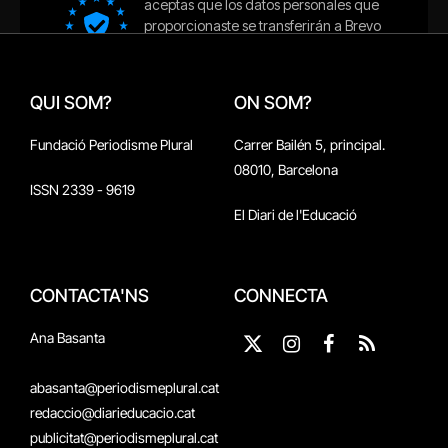
QUI SOM?
ON SOM?
Fundació Periodisme Plural
Carrer Bailén 5, principal.
08010, Barcelona
ISSN 2339 - 9619
El Diari de l'Educació
CONTACTA'NS
CONNECTA
Ana Basanta
X
Instagram
Facebook
RSS
(Twitter)
abasanta@periodismeplural.cat
redaccio@diarieducacio.cat
publicitat@periodismeplural.cat