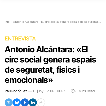
Inici
»
Antonio Alcántara: “El circ social genera espais de seguretat, físics i emocionals”
ENTREVISTA
Antonio Alcántara: «El
circ social genera espais
de seguretat, físics i
emocionals»
Pau Rodríguez
1 - juny - 2016 · 06:39
8 Mins Read