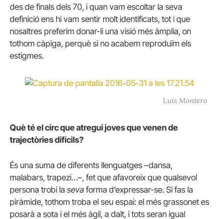
des de finals dels 70, i quan vam escoltar la seva
definició ens hi vam sentir molt identificats, tot i que
nosaltres preferim donar-li una visió més àmplia, on
tothom càpiga, perquè si no acabem reproduïm els
estigmes.
Luís Montero
Què té el circ que atregui joves que venen de
trajectòries difícils?
És una suma de diferents llenguatges –dansa,
malabars, trapezi…–, fet que afavoreix que qualsevol
persona trobi la
seva
forma d’expressar-se. Si fas la
piràmide, tothom troba el seu espai: el més grassonet es
posarà a sota i el més àgil, a dalt, i tots seran igual