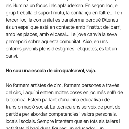
els il·lumina un focus i els aplaudeixen. En segon lloc, el
grup treballa el suport mutu, la confiança en l’altre… I en
tercer lloc, la comunitat es transforma perquè l’Ateneu
és un espai que està en contacte amb l’institut del barri,
amb les places, amb el casal… I el jove canvia la seva
percepció sobre aquesta comunitat. Això, en uns
entorns juvenils plens d’estigmes i etiquetes, és tot un
canvi.
No sou una escola de circ qualsevol, vaja.
No formem artistes de circ, formem persones a través
del circ, i aquí hi entren moltes coses en joc més enllà de
la tècnica. Estem parlant d’una eina educativa i de
transformació social. La tècnica ens serveix de punt de
partida per abordar competències i valors personals,
locals i socials. Sempre intentem que en tots els tallers i
activitats hi hagi dues figures: un educador i un