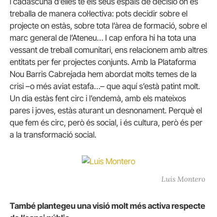
i cadascuna d’elles té els seus espais de decisió on es
treballa de manera col·lectiva: pots decidir sobre el
projecte on estàs, sobre tota l’àrea de formació, sobre el
marc general de l’Ateneu… I cap enfora hi ha tota una
vessant de treball comunitari, ens relacionem amb altres
entitats per fer projectes conjunts. Amb la Plataforma
Nou Barris Cabrejada hem abordat molts temes de la
crisi –o més aviat estafa…– que aquí s’està patint molt.
Un dia estàs fent circ i l’endemà, amb els mateixos
pares i joves, estàs aturant un desnonament. Perquè el
que fem és circ, però és social, i és cultura, però és per
a la transformació social.
Luis Montero
També plantegeu una visió molt més activa respecte