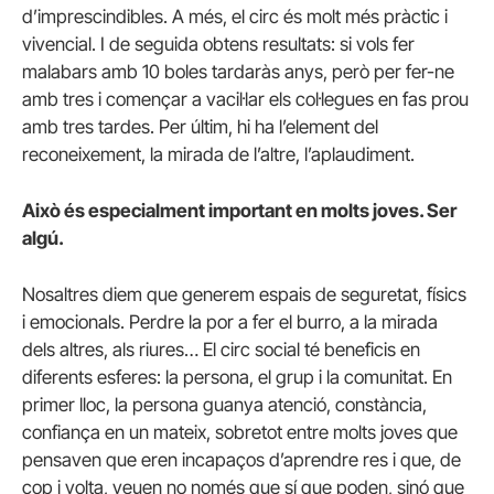
d’imprescindibles. A més, el circ és molt més pràctic i
vivencial. I de seguida obtens resultats: si vols fer
malabars amb 10 boles tardaràs anys, però per fer-ne
amb tres i començar a vacil·lar els col·legues en fas prou
amb tres tardes. Per últim, hi ha l’element del
reconeixement, la mirada de l’altre, l’aplaudiment.
Això és especialment important en molts joves. Ser
algú.
Nosaltres diem que generem espais de seguretat, físics
i emocionals. Perdre la por a fer el burro, a la mirada
dels altres, als riures… El circ social té beneficis en
diferents esferes: la persona, el grup i la comunitat. En
primer lloc, la persona guanya atenció, constància,
confiança en un mateix, sobretot entre molts joves que
pensaven que eren incapaços d’aprendre res i que, de
cop i volta, veuen no només que sí que poden, sinó que