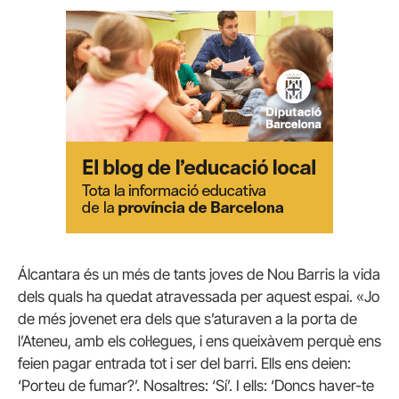
Álcantara és un més de tants joves de Nou Barris la vida
dels quals ha quedat atravessada per aquest espai. «Jo
de més jovenet era dels que s’aturaven a la porta de
l’Ateneu, amb els col·legues, i ens queixàvem perquè ens
feien pagar entrada tot i ser del barri. Ells ens deien:
‘Porteu de fumar?’. Nosaltres: ‘Sí’. I ells: ‘Doncs haver-te