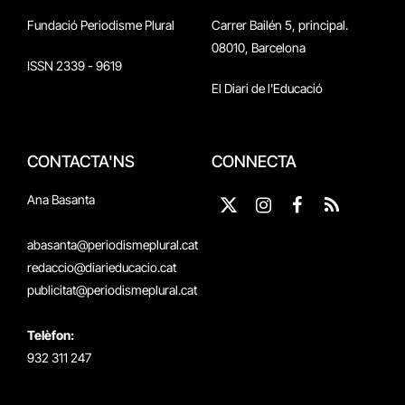
Fundació Periodisme Plural
Carrer Bailén 5, principal.
08010, Barcelona
ISSN 2339 - 9619
El Diari de l'Educació
CONTACTA'NS
CONNECTA
Ana Basanta
X
Instagram
Facebook
RSS
(Twitter)
abasanta@periodismeplural.cat
redaccio@diarieducacio.cat
publicitat@periodismeplural.cat
Telèfon:
932 311 247