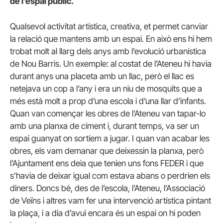
de l’espai públic.
Qualsevol activitat artística, creativa, et permet canviar
la relació que mantens amb un espai. En això ens hi hem
trobat molt al llarg dels anys amb l’evolució urbanística
de Nou Barris. Un exemple: al costat de l’Ateneu hi havia
durant anys una placeta amb un llac, però el llac es
netejava un cop a l’any i era un niu de mosquits que a
més està molt a prop d’una escola i d’una llar d’infants.
Quan van començar les obres de l’Ateneu van tapar-lo
amb una planxa de ciment i, durant temps, va ser un
espai guanyat on sortíem a jugar. I quan van acabar les
obres, els vam demanar que deixessin la planxa, però
l’Ajuntament ens deia que tenien uns fons FEDER i que
s’havia de deixar igual com estava abans o perdrien els
diners. Doncs bé, des de l’escola, l’Ateneu, l’Associació
de Veïns i altres vam fer una intervenció artística pintant
la plaça, i a dia d’avui encara és un espai on hi poden