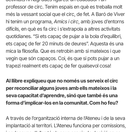
professor de circ. Tenim espais en què es treballa molt
més la vessant social que el circ, de fet. A Baró de Viver
hi tenim un programa,
Amics i circ
, amb joves d’entorns
difícils, en què es fa circ i s’extrapola a altres activitats
quotidianes. “Si ets capaç de pujar a la bola d’equilibri,
ets capaç de fer 20 minuts de deures”. Aquesta és una
mica la filosofia. Que es retrobin amb si mateixos i que
vegin que són capaços. Coi, és que si pots pujar a un
trapezi realment ets capaç de fer qualsevol cosa!
Al llibre expliqueu que no només us serveix el circ
per reconciliar alguns joves amb ells mateixos i la
seva capacitat d’aprendre, sinó que també és una
forma d’implicar-los en la comunitat. Com ho feu?
A través de l’organització interna de l’Ateneu i de la seva
implantació al territori. L’Ateneu funciona per comissions,