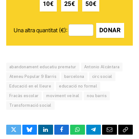
10€
25€
50€
DONAR
Una altra quantitat (€):
abandonament educatiu prematur
Antonio Alcántara
Ateneu Popular 9 Barris
barcelona
circ social
Educació en el lleure
educació no formal
Fracàs escolar
moviment veïnal
nou barris
Transformació social
Twitter
Bluesky
LinkedIn
Facebook
WhatsApp
Telegram
Email
Copy