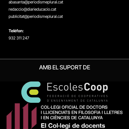
abasanta@periodismeplural.cat
redaccio@diarieducacio.cat
publicitat@periodismeplural.cat
Telèfon:
932 311 247
AMB EL SUPORT DE