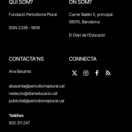
QUI SOM?
ON SOM?
Fundació Periodisme Plural
Carrer Bailén 5, principal.
08010, Barcelona
ISSN 2339 - 9619
El Diari de l'Educació
CONTACTA'NS
CONNECTA
Ana Basanta
X
Instagram
Facebook
RSS
(Twitter)
abasanta@periodismeplural.cat
redaccio@diarieducacio.cat
publicitat@periodismeplural.cat
Telèfon:
932 311 247