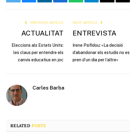
Twitter
Bluesky
LinkedIn
Facebook
WhatsApp
Telegram
Email
Copy
Link
PREVIOUS ARTICLE
NEXT ARTICLE
ACTUALITAT
ENTREVISTA
Eleccions als Estats Units:
Irene Psifidou: «La decisió
les claus per entendre els
d’abandonar els estudis no es
canvis educatius en joc
pren d’un dia per l’altre»
Carles Barba
RELATED
POSTS