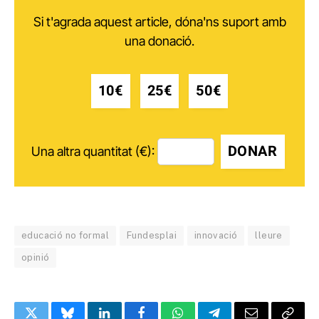
Si t'agrada aquest article, dóna'ns suport amb
una donació.
10€
25€
50€
DONAR
Una altra quantitat (€):
educació no formal
Fundesplai
innovació
lleure
opinió