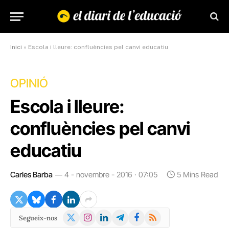
Inici
»
Escola i lleure: confluències pel canvi educatiu
OPINIÓ
Escola i lleure:
confluències pel canvi
educatiu
Carles Barba
4 - novembre - 2016 · 07:05
5 Mins Read
X
Instagram
LinkedIn
Telegram
Facebook
RSS
Segueix-nos
(Twitter)