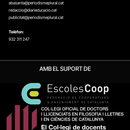
(Twitter)
abasanta@periodismeplural.cat
redaccio@diarieducacio.cat
publicitat@periodismeplural.cat
Telèfon:
932 311 247
AMB EL SUPORT DE