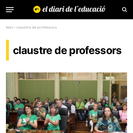
Inici
»
claustre de professors
claustre de professors