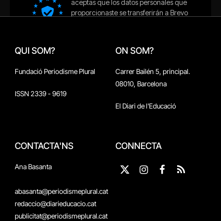
QUI SOM?
ON SOM?
Fundació Periodisme Plural
Carrer Bailén 5, principal.
08010, Barcelona
ISSN 2339 - 9619
El Diari de l'Educació
CONTACTA'NS
CONNECTA
Ana Basanta
X
Instagram
Facebook
RSS
(Twitter)
abasanta@periodismeplural.cat
redaccio@diarieducacio.cat
publicitat@periodismeplural.cat