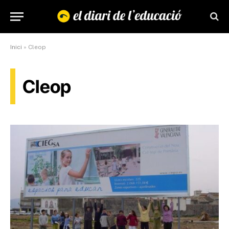
Inici
»
Cleop
Cleop