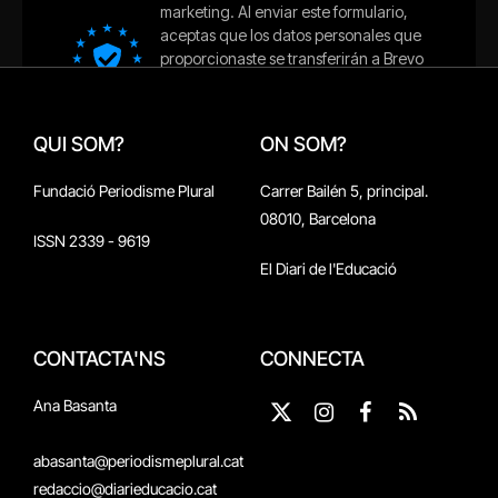
QUI SOM?
ON SOM?
Fundació Periodisme Plural
Carrer Bailén 5, principal.
08010, Barcelona
ISSN 2339 - 9619
El Diari de l'Educació
CONTACTA'NS
CONNECTA
Ana Basanta
X
Instagram
Facebook
RSS
(Twitter)
abasanta@periodismeplural.cat
redaccio@diarieducacio.cat