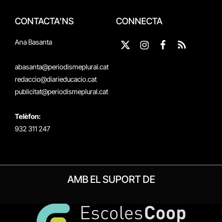
CONTACTA'NS
CONNECTA
Ana Basanta
X
Instagram
Facebook
RSS
(Twitter)
abasanta@periodismeplural.cat
redaccio@diarieducacio.cat
publicitat@periodismeplural.cat
Telèfon:
932 311 247
AMB EL SUPORT DE