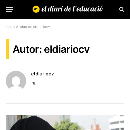
Inici
»
Arxius de eldiariocv
Autor: eldiariocv
eldiariocv
X
(Twitter)