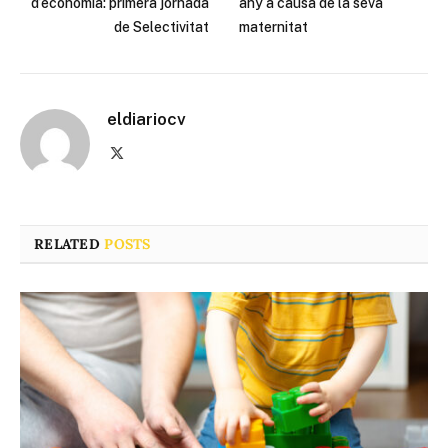
d’economia: primera jornada
any a causa de la seva
de Selectivitat
maternitat
eldiariocv
X
(Twitter)
RELATED
POSTS