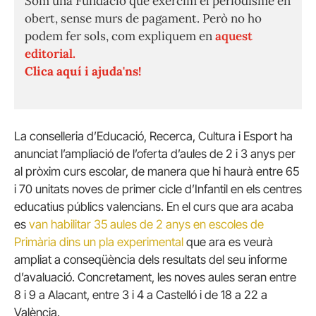
Som una Fundació que exercim el periodisme en
obert, sense murs de pagament. Però no ho
podem fer sols, com expliquem en
aquest
editorial.
Clica aquí i ajuda'ns!
La conselleria d’Educació, Recerca, Cultura i Esport ha
anunciat l’ampliació de l’oferta d’aules de 2 i 3 anys per
al pròxim curs escolar, de manera que hi haurà entre 65
i 70 unitats noves de primer cicle d’Infantil en els centres
educatius públics valencians. En el curs que ara acaba
es
van habilitar
35 aules de 2 anys en escoles de
Primària dins un pla experimental
que ara es veurà
ampliat a conseqüència dels resultats del seu informe
d’avaluació. Concretament, les noves aules seran entre
8 i 9 a Alacant, entre 3 i 4 a Castelló i de 18 a 22 a
València.