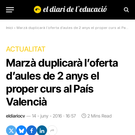
Inici
»
Marzà duplicarà l’oferta d’aules de 2 anys el proper curs al País Valencià
ACTUALITAT
Marzà duplicarà l’oferta
d’aules de 2 anys el
proper curs al País
Valencià
eldiariocv
14 - juny - 2016 · 16:57
2 Mins Read