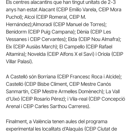
Els centres alacantins que han tingut unitats de 2-3
anys han estat Alacant (CEIP Emilio Varela, CEIP Mora
Puchol); Alcoi (CEIP Romeral, CEIP M.
Hernández);Almoradí (CEIP Manuel de Torres);
Benidorm (CEIP Puig Campana); Dènia (CEIP Les
Vessanes i CEIP Cervantes); Elda (CEIP Nou Almafra);
Elx (CEIP Ausiàs March); El Campello (CEIP Rafael
Altamira); Novelda (CEIP Alfons X el Savi) i Oriola (CEIP
Villar Palasí).
A Castelló són Borriana (CEIP Francesc Roca i Alcide);
Castelló (CEIP Bisbe Climent, CEIP Mestre Canós
Sanmartín, CEIP Mestre Armelles Domènech); La Vall
d’Uixó (CEIP Rosario Pérez); i Vila-real (CEIP Concepció
Arenal i CEIP Carles Sarthou Carreres).
Finalment, a València tenen aules del programa
experimental les localitats d’Alaquàs (CEIP Ciutat de