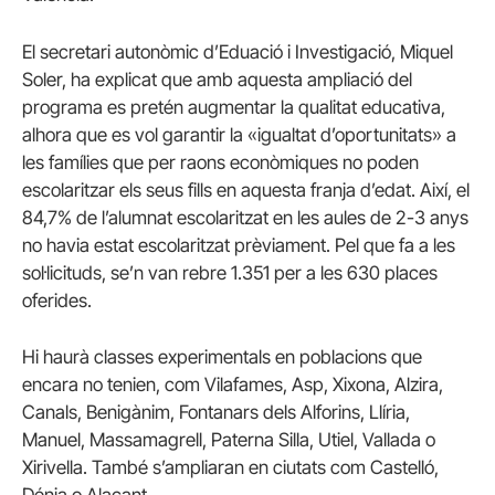
El secretari autonòmic d’Eduació i Investigació, Miquel
Soler, ha explicat que amb aquesta ampliació del
programa es pretén augmentar la qualitat educativa,
alhora que es vol garantir la «igualtat d’oportunitats» a
les famílies que per raons econòmiques no poden
escolaritzar els seus fills en aquesta franja d’edat. Així, el
84,7% de l’alumnat escolaritzat en les aules de 2-3 anys
no havia estat escolaritzat prèviament. Pel que fa a les
sol·licituds, se’n van rebre 1.351 per a les 630 places
oferides.
Hi haurà classes experimentals en poblacions que
encara no tenien, com Vilafames, Asp, Xixona, Alzira,
Canals, Benigànim, Fontanars dels Alforins, Llíria,
Manuel, Massamagrell, Paterna Silla, Utiel, Vallada o
Xirivella. També s’ampliaran en ciutats com Castelló,
Dénia o Alacant.