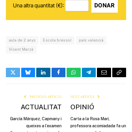
DONAR
Una altra quantitat (€):
aula de 2 anys
Escola bressol
país valencià
Vicent Marzà
Twitter
Bluesky
LinkedIn
Facebook
WhatsApp
Telegram
Email
Copy
Link
PREVIOUS ARTICLE
NEXT ARTICLE
ACTUALITAT
OPINIÓ
García Márquez, Capmany i
Carta a la Rosa Mari,
queixes a l’examen
professora acomiadada fa un