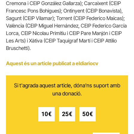
Cremona i CEIP González Gallarza); Carcaixent (CEIP
Francesc Pons Bohigues); Ontinyent (CEIP Bonavista),
Sagunt (CEIP Vilamar); Torrent (CEIP Federico Maicas);
València (CEIP Miguel Hernández, CEIP Federico García
Lorca, CEIP Nicolau Primitiu i CEIP Pare Manjón i CEIP
Les Arts) i Xàtiva (CEIP Taquígraf Martí i CEIP Attilio
Bruschetti).
Aquest és un article publicat a eldiariocv
Si t'agrada aquest article, dóna'ns suport amb
una donació.
10€
25€
50€