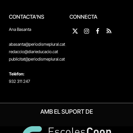
CONTACTA'NS
CONNECTA
Ana Basanta
X
Instagram
Facebook
RSS
(Twitter)
abasanta@periodismeplural.cat
redaccio@diarieducacio.cat
publicitat@periodismeplural.cat
Telèfon:
932 311 247
AMB EL SUPORT DE