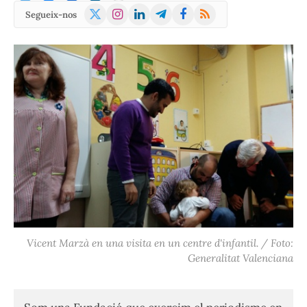
X
Instagram
LinkedIn
Telegram
Facebook
RSS
Segueix-nos
(Twitter)
Vicent Marzà en una visita en un centre d'infantil. / Foto:
Generalitat Valenciana