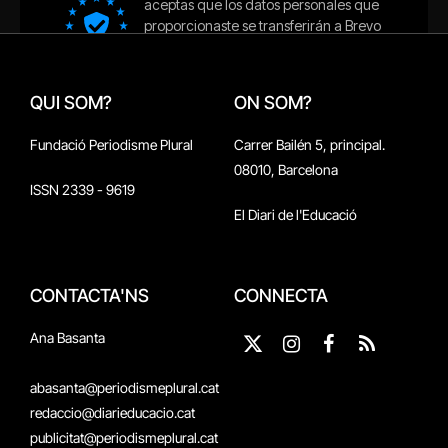
QUI SOM?
ON SOM?
Fundació Periodisme Plural
Carrer Bailén 5, principal.
08010, Barcelona
ISSN 2339 - 9619
El Diari de l'Educació
CONTACTA'NS
CONNECTA
Ana Basanta
X
Instagram
Facebook
RSS
(Twitter)
abasanta@periodismeplural.cat
redaccio@diarieducacio.cat
publicitat@periodismeplural.cat