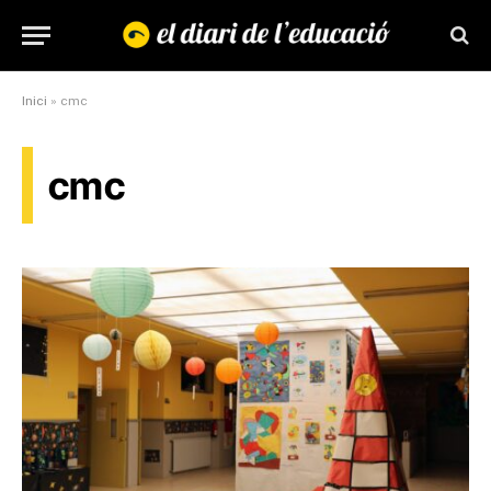
Inici
»
cmc
cmc