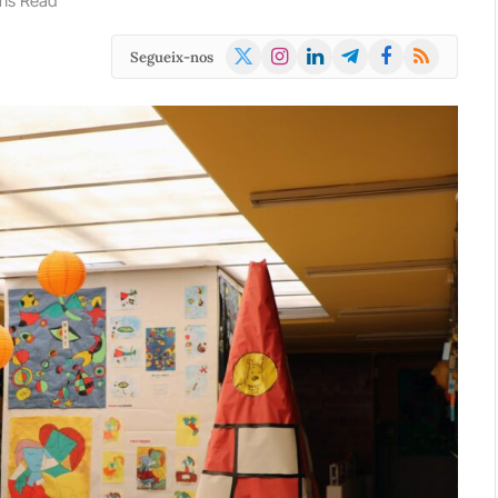
ns Read
X
Instagram
LinkedIn
Telegram
Facebook
RSS
Segueix-nos
(Twitter)