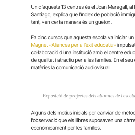
Un d’aquests 13 centres és el Joan Maragall, al 
Santiago, explica que l’índex de població immigr
tant, «en certa manera és un gueto».
Fa cinc cursos que aquesta escola va iniciar u
Magnet «Aliances per a l’èxit educatiu»
impulsat
col·laboració d’una institució amb el centre ed
de qualitat i atractiu per a les famílies. En el s
matèries la comunicació audiovisual.
Exposició de projectes dels alumnes de l’escola
Alguns dels motius inicials per canviar de mètode
l’observació que els llibres suposaven una càrr
econòmicament per les famílies.