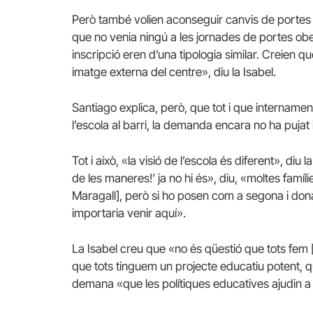
Però també volien aconseguir canvis de portes 
que no venia ningú a les jornades de portes ober
inscripció eren d’una tipologia similar. Creien 
imatge externa del centre», diu la Isabel.
Santiago explica, però, que tot i que internament 
l’escola al barri, la demanda encara no ha pujat
Tot i això, «la visió de l’escola és diferent», diu
de les maneres!’ ja no hi és», diu, «moltes famí
Maragall], però si ho posen com a segona i dona
importaria venir aquí».
La Isabel creu que «no és qüestió que tots fem 
que tots tinguem un projecte educatiu potent, qu
demana «que les polítiques educatives ajudin a