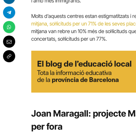
i amb més immigrants.
Molts d’aquests centres estan estigmatitzats 
mitjana, sol·licituds per un 71% de les seves pla
mitjana van rebre un 10% més de sol·licituds qu
concertats, sol·licituds per un 77%.
Joan Maragall: projecte Ma
per fora