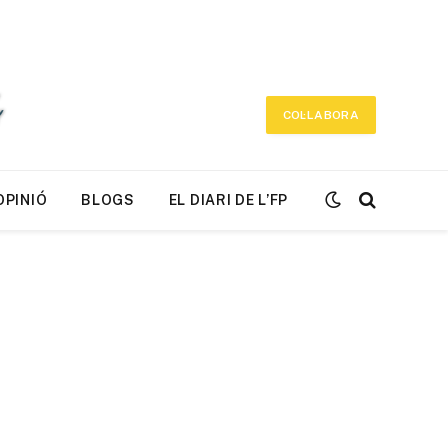
COL·LABORA
OPINIÓ
BLOGS
EL DIARI DE L’FP