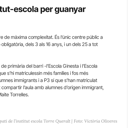
itut-escola per guanyar
re de màxima complexitat. És l’únic centre públic a
obligatòria, dels 3 als 16 anys, i un dels 25 a tot
de primària del barri -l’Escola Ginesta i l’Escola
e s’hi matriculessin més famílies i fos més
alumnes immigrants i a P3 sí que s’han matriculat
nt compartir l’aula amb alumnes d’origen immigrant,
aite Torrelles.
ati de l’institut escola Torre Queralt | Foto: Victòria Oliveres