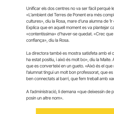
Unificar els dos centres no va ser fàcil perquè le
«L’ambient del Terres de Ponent era més complex
cultures», diu la Rosa, mare d’una alumna de 1r 
Explica que en aquell moment es va plantejar can
«contentíssima» d’haver-se quedat. «Crec que ha
confiança», diu la Rosa.
La directora també es mostra satisfeta amb el can
ha estat positiu, i això és molt bo», diu la Maite. A
que es converteixi en un gueto. «Això és el que
l’alumnat tingui un molt bon professorat, que es
ben connectats al barri, que fem treball amb xar
A l’administració, li demana «que deixessin de 
posin un altre nom».