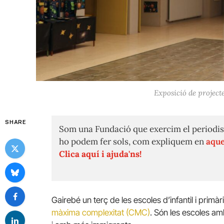
Exposició de projecte
SHARE
Som una Fundació que exercim el periodis
ho podem fer sols, com expliquem en
aque
Clica aquí i ajuda'ns!
Gairebé un terç de les escoles d’infantil i primà
màxima complexitat (CMC)
. Són les escoles a