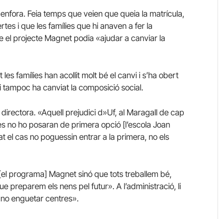
enfora. Feia temps que veien que queia la matrícula,
tes i que les famílies que hi anaven a fer la
que el projecte Magnet podia «ajudar a canviar la
les famílies han acollit molt bé el canvi i s’ha obert
 i tampoc ha canviat la composició social.
 la directora. «Aquell prejudici d»Uf, al Maragall de cap
lies no ho posaran de primera opció [l’escola Joan
t el cas no poguessin entrar a la primera, no els
[el programa] Magnet sinó que tots treballem bé,
e preparem els nens pel futur». A l’administració, li
 no enguetar centres».