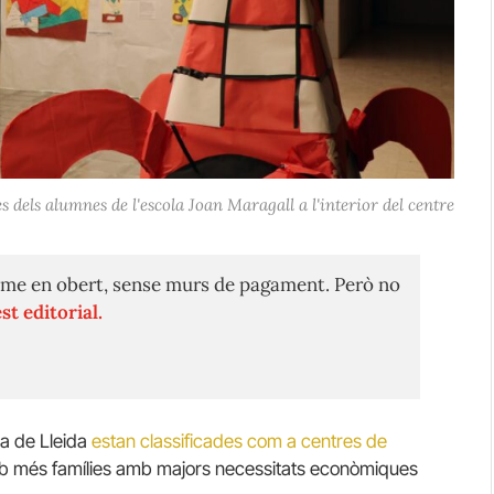
s dels alumnes de l'escola Joan Maragall a l'interior del centre
me en obert, sense murs de pagament. Però no
st editorial.
ria de Lleida
estan classificades com a centres de
mb més famílies amb majors necessitats econòmiques