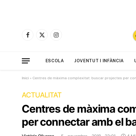
Facebook
X
Instagram
(Twitter)
ESCOLA
JOVENTUT I INFÀNCIA
Inici
»
Centres de màxima complexitat: buscar projectes per con
ACTUALITAT
Centres de màxima comp
per connectar amb el ba