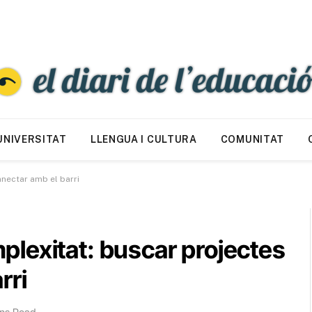
UNIVERSITAT
LLENGUA I CULTURA
COMUNITAT
nectar amb el barri
lexitat: buscar projectes
rri