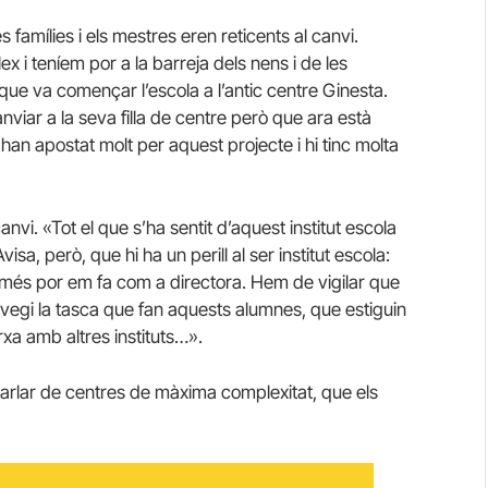
s famílies i els mestres eren reticents al canvi.
 i teníem por a la barreja dels nens i de les
que va començar l’escola a l’antic centre Ginesta.
viar a la seva filla de centre però que ara està
n apostat molt per aquest projecte i hi tinc molta
vi. «Tot el que s’ha sentit d’aquest institut escola
visa, però, que hi ha un perill al ser institut escola:
 més por em fa com a directora. Hem de vigilar que
 vegi la tasca que fan aquests alumnes, que estiguin
xa amb altres instituts…».
parlar de centres de màxima complexitat, que els