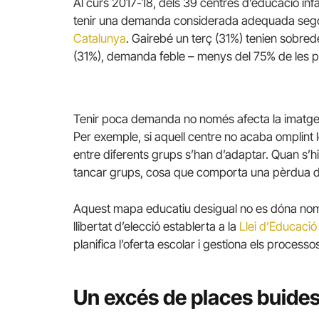
Al curs 2017-18, dels 39 centres d’educació inf
tenir una demanda considerada adequada se
Catalunya
. Gairebé un terç (31%) tenien sobred
(31%), demanda feble – menys del 75% de les pla
Tenir poca demanda no només afecta la imatge d
Per exemple, si aquell centre no acaba omplint l
entre diferents grups s’han d’adaptar. Quan s’h
tancar grups, cosa que comporta una pèrdua de 
Aquest mapa educatiu desigual no es dóna només
llibertat d’elecció establerta a la
Llei d’Educaci
planifica l’oferta escolar i gestiona els proces
Un excés de places buide