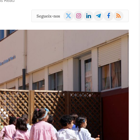
ns Read
X
Instagram
LinkedIn
Telegram
Facebook
RSS
Segueix-nos
(Twitter)