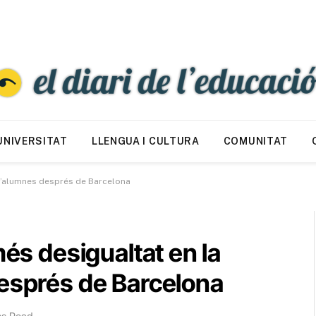
UNIVERSITAT
LLENGUA I CULTURA
COMUNITAT
 d’alumnes després de Barcelona
més desigualtat en la
després de Barcelona