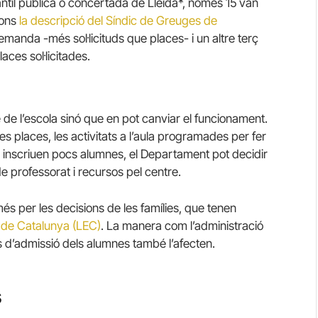
antil pública o concertada de Lleida*, només 15 van
gons
la descripció del Síndic de Greuges de
emanda -més sol·licituds que places- i un altre terç
ces sol·licitades.
e l’escola sinó que en pot canviar el funcionament.
es places, les activitats a l’aula programades per fer
i inscriuen pocs alumnes, el Departament pot decidir
professorat i recursos pel centre.
 per les decisions de les famílies, que tenen
ó de Catalunya (LEC)
. La manera com l’administració
sos d’admissió dels alumnes també l’afecten.
s