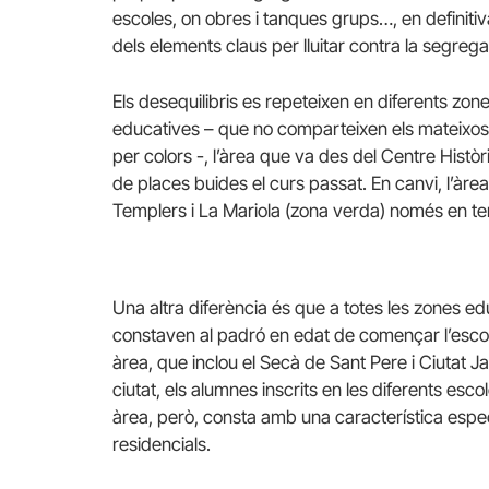
escoles, on obres i tanques grups…, en definitiva,
dels elements claus per lluitar contra la segrega
Els desequilibris es repeteixen en diferents zon
educatives – que no comparteixen els mateixos lí
per colors -, l’àrea que va des del Centre Històr
de places buides el curs passat. En canvi, l’àrea
Templers i La Mariola (zona verda) només en te
Una altra diferència és que a totes les zones e
constaven al padró en edat de començar l’escola
àrea, que inclou el Secà de Sant Pere i Ciutat 
ciutat, els alumnes inscrits en les diferents esc
àrea, però, consta amb una característica espec
residencials.