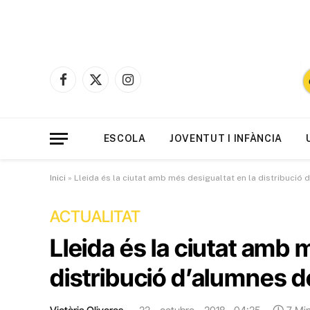
Facebook
X
Instagram
(Twitter)
ESCOLA
JOVENTUT I INFÀNCIA
Inici
»
Lleida és la ciutat amb més desigualtat en la distribució
ACTUALITAT
Lleida és la ciutat amb 
distribució d’alumnes 