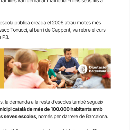
 famílies van demanar matricular-hi els seus fills a
ra escola pública creada el 2006 atrau moltes més
esco Tonucci, al barri de Cappont, va rebre el curs
e P3.
s, la demanda a la resta d’escoles també segueix
nicipi català de més de 100.000 habitants amb
es seves escoles
, només per darrere de Barcelona.