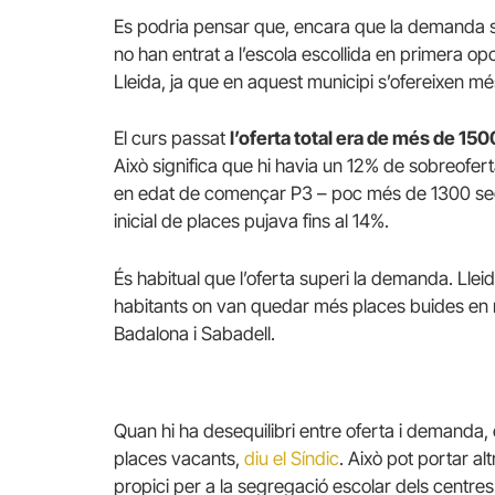
Es podria pensar que, encara que la demanda si
no han entrat a l’escola escollida en primera opc
Lleida, ja que en aquest municipi s’ofereixen m
El curs passat
l’oferta total era de més de 1
Això significa que hi havia un 12% de sobreofe
en edat de començar P3 – poc més de 1300 sego
inicial de places pujava fins al 14%.
És habitual que l’oferta superi la demanda. Llei
habitants on van quedar més places buides en rel
Badalona i Sabadell.
Quan hi ha desequilibri entre oferta i demanda,
places vacants,
diu el Síndic
. Això pot portar a
propici per a la segregació escolar dels centres”