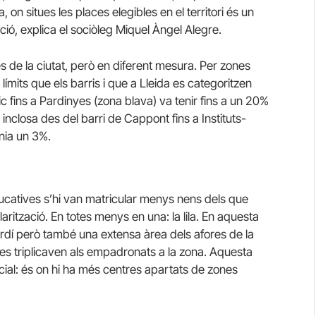
 on situes les places elegibles en el territori és un
ció, explica el sociòleg Miquel Àngel Alegre.
es de la ciutat, però en diferent mesura. Per zones
mits que els barris i que a Lleida es categoritzen
ic fins a Pardinyes (zona blava) va tenir fins a un 20%
 inclosa des del barri de Cappont fins a Instituts-
nia un 3%.
ducatives s’hi van matricular menys nens dels que
rització. En totes menys en una: la lila. En aquesta
Jardí però també una extensa àrea dels afores de la
oles triplicaven als empadronats a la zona. Aquesta
ial: és on hi ha més centres apartats de zones