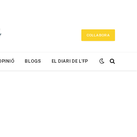
COL·LABORA
OPINIÓ
BLOGS
EL DIARI DE L’FP