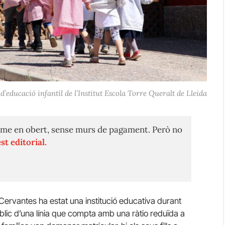
’educació infantil de l’Institut Escola Torre Queralt de Lleida
me en obert, sense murs de pagament. Però no
st editorial.
la Cervantes ha estat una institució educativa durant
lic d’una línia que compta amb una ràtio reduïda a