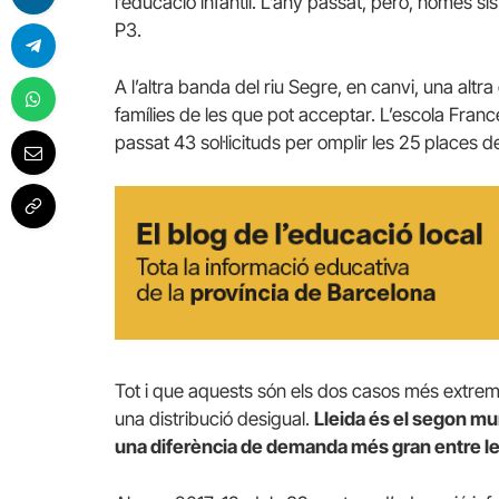
l’educació infantil. L’any passat, però, només sis
P3.
A l’altra banda del riu Segre, en canvi, una alt
famílies de les que pot acceptar. L’escola Franc
passat 43 sol·licituds per omplir les 25 places d
Tot i que aquests són els dos casos més extrem
una distribució desigual.
Lleida és el segon mu
una diferència de demanda més gran entre l