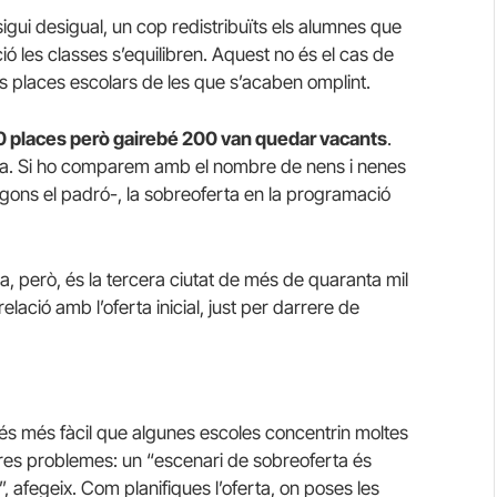
gui desigual, un cop redistribuïts els alumnes que
ió les classes s’equilibren. Aquest no és el cas de
és places escolars de les que s’acaben omplint.
500 places però gairebé 200 van quedar vacants
.
rta. Si ho comparem amb el nombre de nens i nenes
ns el padró-, la sobreoferta en la programació
da, però, és la tercera ciutat de més de quaranta mil
ació amb l’oferta inicial, just per darrere de
 és més fàcil que algunes escoles concentrin moltes
ltres problemes: un “escenari de sobreoferta és
, afegeix. Com planifiques l’oferta, on poses les