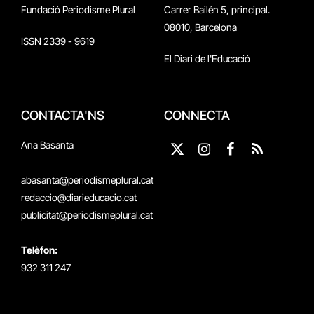
Fundació Periodisme Plural
Carrer Bailén 5, principal.
08010, Barcelona
ISSN 2339 - 9619
El Diari de l'Educació
CONTACTA'NS
CONNECTA
Ana Basanta
X
Instagram
Facebook
RSS
(Twitter)
abasanta@periodismeplural.cat
redaccio@diarieducacio.cat
publicitat@periodismeplural.cat
Telèfon:
932 311 247