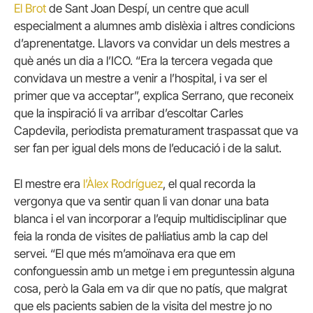
El Brot
de Sant Joan Despí, un centre que acull
especialment a alumnes amb dislèxia i altres condicions
d’aprenentatge. Llavors va convidar un dels mestres a
què anés un dia a l’ICO. “Era la tercera vegada que
convidava un mestre a venir a l’hospital, i va ser el
primer que va acceptar”, explica Serrano, que reconeix
que la inspiració li va arribar d’escoltar Carles
Capdevila, periodista prematurament traspassat que va
ser fan per igual dels mons de l’educació i de la salut.
El mestre era
l’Àlex Rodríguez
, el qual recorda la
vergonya que va sentir quan li van donar una bata
blanca i el van incorporar a l’equip multidisciplinar que
feia la ronda de visites de pal·liatius amb la cap del
servei. “El que més m’amoïnava era que em
confonguessin amb un metge i em preguntessin alguna
cosa, però la Gala em va dir que no patís, que malgrat
que els pacients sabien de la visita del mestre jo no