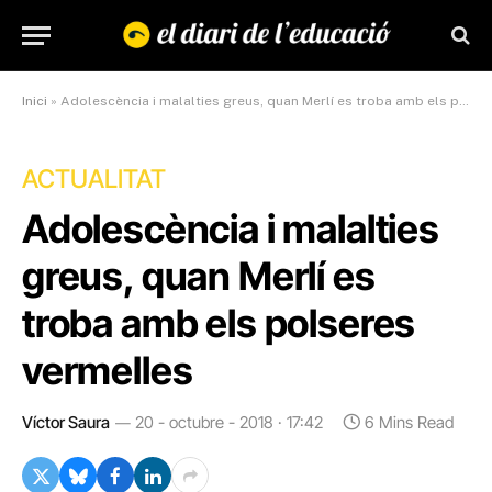
Inici
»
Adolescència i malalties greus, quan Merlí es troba amb els polseres vermelles
ACTUALITAT
Adolescència i malalties
greus, quan Merlí es
troba amb els polseres
vermelles
Víctor Saura
20 - octubre - 2018 · 17:42
6 Mins Read