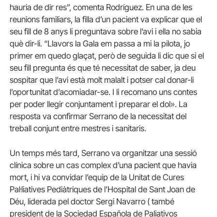
hauria de dir res”, comenta Rodríguez. En una de les
reunions familiars, la filla d’un pacient va explicar que el
seu fill de 8 anys li preguntava sobre l’avi i ella no sabia
què dir-li. “Llavors la Gala em passa a mi la pilota, jo
primer em quedo glaçat, però de seguida li dic que si el
seu fill pregunta és que té necessitat de saber, ja deu
sospitar que l’avi està molt malalt i potser cal donar-li
l’oportunitat d’acomiadar-se. I li recomano uns contes
per poder llegir conjuntament i preparar el dol». La
resposta va confirmar Serrano de la necessitat del
treball conjunt entre mestres i sanitaris.
Un temps més tard, Serrano va organitzar una sessió
clínica sobre un cas complex d’una pacient que havia
mort, i hi va convidar l’equip de la Unitat de Cures
Pal·liatives Pediàtriques de l’Hospital de Sant Joan de
Déu, liderada pel doctor Sergi Navarro ( també
president de la Sociedad Española de Paliativos