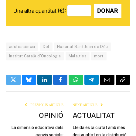
DONAR
Una altra quantitat (€):
adolescència
Dol
Hospital Sant Joan de Déu
Institut Català d'Oncologia
Malalties
mort
Twitter
Bluesky
LinkedIn
Facebook
WhatsApp
Telegram
Email
Copy
Link
PREVIOUS ARTICLE
NEXT ARTICLE
OPINIÓ
ACTUALITAT
La dimensió educativa dels
Lleida és la ciutat amb més
canvis socials:
desigualtat en la distribució