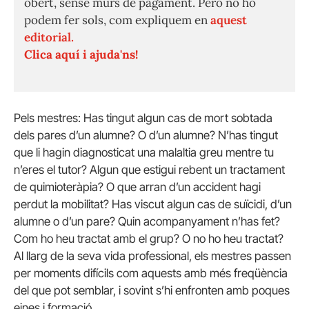
obert, sense murs de pagament. Però no ho
podem fer sols, com expliquem en
aquest
editorial.
Clica aquí i ajuda'ns!
Pels mestres: Has tingut algun cas de mort sobtada
dels pares d’un alumne? O d’un alumne? N’has tingut
que li hagin diagnosticat una malaltia greu mentre tu
n’eres el tutor? Algun que estigui rebent un tractament
de quimioteràpia? O que arran d’un accident hagi
perdut la mobilitat? Has viscut algun cas de suïcidi, d’un
alumne o d’un pare? Quin acompanyament n’has fet?
Com ho heu tractat amb el grup? O no ho heu tractat?
Al llarg de la seva vida professional, els mestres passen
per moments difícils com aquests amb més freqüència
del que pot semblar, i sovint s’hi enfronten amb poques
eines i formació.