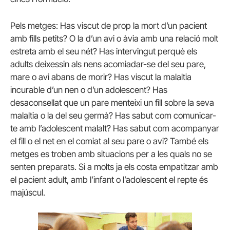
Pels metges: Has viscut de prop la mort d’un pacient
amb fills petits? O la d’un avi o àvia amb una relació molt
estreta amb el seu nét? Has intervingut perquè els
adults deixessin als nens acomiadar-se del seu pare,
mare o avi abans de morir? Has viscut la malaltia
incurable d’un nen o d’un adolescent? Has
desaconsellat que un pare menteixi un fill sobre la seva
malaltia o la del seu germà? Has sabut com comunicar-
te amb l’adolescent malalt? Has sabut com acompanyar
el fill o el net en el comiat al seu pare o avi? També els
metges es troben amb situacions per a les quals no se
senten preparats. Si a molts ja els costa empatitzar amb
el pacient adult, amb l’infant o l’adolescent el repte és
majúscul.