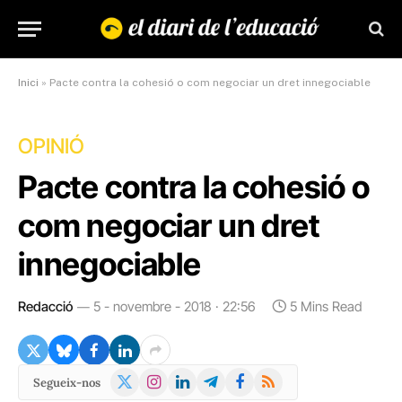
Inici
»
Pacte contra la cohesió o com negociar un dret innegociable
OPINIÓ
Pacte contra la cohesió o
com negociar un dret
innegociable
Redacció
5 - novembre - 2018 · 22:56
5 Mins Read
X
Instagram
LinkedIn
Telegram
Facebook
RSS
Segueix-nos
(Twitter)