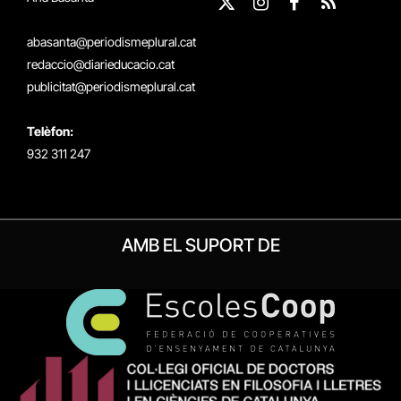
X
Instagram
Facebook
RSS
(Twitter)
abasanta@periodismeplural.cat
redaccio@diarieducacio.cat
publicitat@periodismeplural.cat
Telèfon:
932 311 247
AMB EL SUPORT DE