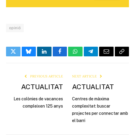
opinió
Twitter
Bluesky
LinkedIn
Facebook
WhatsApp
Telegram
Email
Copy
Link
PREVIOUS ARTICLE
NEXT ARTICLE
ACTUALITAT
ACTUALITAT
Les colònies de vacances
Centres de màxima
compleixen 125 anys
complexitat: buscar
projectes per connectar amb
el barri