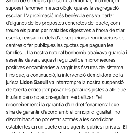
Síndic de Greuges que sembla entomar, finalment, el
suposat fenomen meteorològic que és la segregació
escolar. L’aproximació més benèvola ens va parlar
d’algunes de les propostes concretes del pacte, com
treure els punts per malalties digestives a l’hora de triar
escola, revisar models d’adscripcions i zonificacions de
centres o fer públiques les quotes que paguen les
famílies… I la nostra natural bonhomia abaixava guàrdia i
assentia davant aquest reguitzell de micromesures
positives encaminades a sargir les fissures del sistema.
Fins que, a continuació, la intervenció demolidora de la
jurista
Lidon Gasull
va interrompre la nostra suspensió
de l’alerta crítica per posar les paraules justes a allò que
intuíem però no aconseguíem verbalitzar: “el
reconeixement i la garantia d’un dret fonamental que
s’ha de garantir d’acord amb el principi d’igualtat i no
discriminació no pot estar sotmès a les condicions
establertes en un pacte entre agents públics i privats.
El