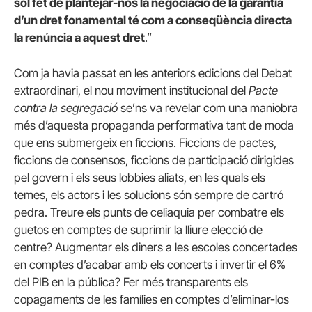
sol fet de plantejar-nos la negociació de la garantia
d’un dret fonamental té com a conseqüència directa
la renúncia a aquest dret
.”
Com ja havia passat en les anteriors edicions del Debat
extraordinari, el nou moviment institucional del
Pacte
contra la segregació
se’ns va revelar com una maniobra
més d’aquesta propaganda performativa tant de moda
que ens submergeix en ficcions. Ficcions de pactes,
ficcions de consensos, ficcions de participació dirigides
pel govern i els seus lobbies aliats, en les quals els
temes, els actors i les solucions són sempre de cartró
pedra. Treure els punts de celiaquia per combatre els
guetos en comptes de suprimir la lliure elecció de
centre? Augmentar els diners a les escoles concertades
en comptes d’acabar amb els concerts i invertir el 6%
del PIB en la pública? Fer més transparents els
copagaments de les famílies en comptes d’eliminar-los