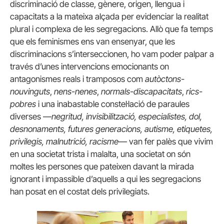
discriminació de classe, gènere, origen, llengua i
capacitats a la mateixa alçada per evidenciar la realitat
plural i complexa de les segregacions. Allò que fa temps
que els feminismes ens van ensenyar, que les
discriminacions s’interseccionen, ho vam poder palpar a
través d’unes intervencions emocionants on
antagonismes reals i tramposos com
autòctons-
nouvinguts
,
nens-nenes
,
normals-discapacitats
,
rics-
pobres
i una inabastable constel·lació de paraules
diverses —
negritud, invisibilització, especialistes, dol,
desnonaments, futures generacions, autisme, etiquetes,
privilegis, malnutrició, racisme
— van fer palès que vivim
en una societat trista i malalta, una societat on són
moltes les persones que pateixen davant la mirada
ignorant i impassible d’aquells a qui les segregacions
han posat en el costat dels privilegiats.