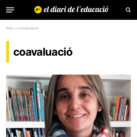
Inici
»
coavaluació
coavaluació