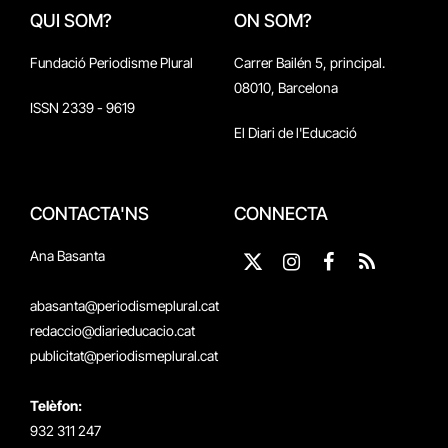
QUI SOM?
ON SOM?
Fundació Periodisme Plural
Carrer Bailén 5, principal.
08010, Barcelona
ISSN 2339 - 9619
El Diari de l'Educació
CONTACTA'NS
CONNECTA
Ana Basanta
X
Instagram
Facebook
RSS
(Twitter)
abasanta@periodismeplural.cat
redaccio@diarieducacio.cat
publicitat@periodismeplural.cat
Telèfon:
932 311 247