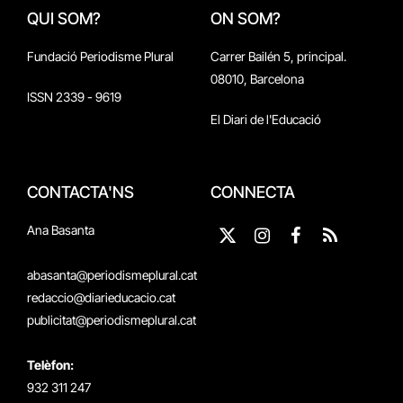
QUI SOM?
ON SOM?
Fundació Periodisme Plural
Carrer Bailén 5, principal.
08010, Barcelona
ISSN 2339 - 9619
El Diari de l'Educació
CONTACTA'NS
CONNECTA
Ana Basanta
X
Instagram
Facebook
RSS
(Twitter)
abasanta@periodismeplural.cat
redaccio@diarieducacio.cat
publicitat@periodismeplural.cat
Telèfon:
932 311 247