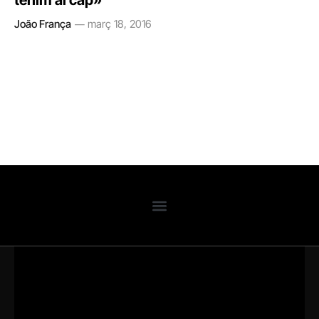
tenim al cap»
João França
març 18, 2016