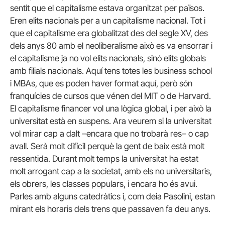
sentit que el capitalisme estava organitzat per països.
Eren elits nacionals per a un capitalisme nacional. Tot i
que el capitalisme era globalitzat des del segle XV, des
dels anys 80 amb el neoliberalisme això es va ensorrar i
el capitalisme ja no vol elits nacionals, sinó elits globals
amb filials nacionals. Aquí tens totes les business school
i MBAs, que es poden haver format aquí, però són
franquícies de cursos que vénen del MIT o de Harvard.
El capitalisme financer vol una lògica global, i per això la
universitat està en suspens. Ara veurem si la universitat
vol mirar cap a dalt –encara que no trobarà res– o cap
avall. Serà molt difícil perquè la gent de baix està molt
ressentida. Durant molt temps la universitat ha estat
molt arrogant cap a la societat, amb els no universitaris,
els obrers, les classes populars, i encara ho és avui.
Parles amb alguns catedràtics i, com deia Pasolini, estan
mirant els horaris dels trens que passaven fa deu anys.