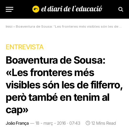
Inici
»
Boaventura de Sousa: “Les fronteres més visibles són les de filferro, però també en tenim al cap”
ENTREVISTA
Boaventura de Sousa:
«Les fronteres més
visibles són les de filferro,
però també en tenim al
cap»
João França
18 - març - 2016 · 07:43
12 Mins Read