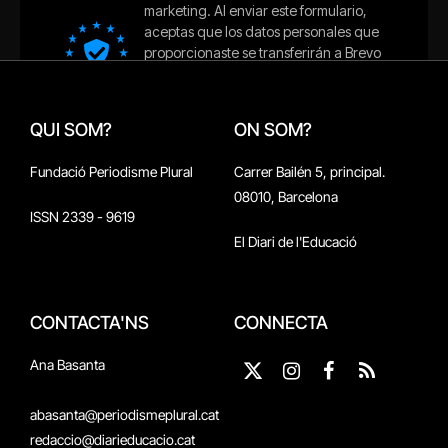
QUI SOM?
ON SOM?
Fundació Periodisme Plural
Carrer Bailén 5, principal.
08010, Barcelona
ISSN 2339 - 9619
El Diari de l'Educació
CONTACTA'NS
CONNECTA
Ana Basanta
X
Instagram
Facebook
RSS
(Twitter)
abasanta@periodismeplural.cat
redaccio@diarieducacio.cat