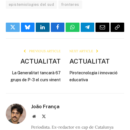
epistemiologies del sud
fronteres
Twitter
Bluesky
LinkedIn
Facebook
WhatsApp
Telegram
Email
Copy
Link
PREVIOUS ARTICLE
NEXT ARTICLE
ACTUALITAT
ACTUALITAT
La Generalitat tancarà 67
Pirotecnologia i innovació
grups de P-3 el curs vinent
educativa
João França
Website
X
(Twitter)
Periodista. Ex-redactor en cap de Catalunya