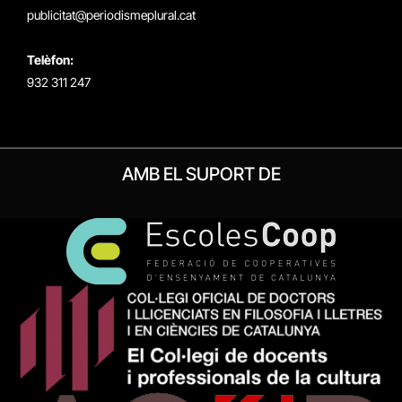
publicitat@periodismeplural.cat
Telèfon:
932 311 247
AMB EL SUPORT DE