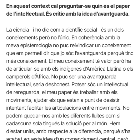
En aquest context cal preguntar-se quin és el paper
de l’intel·lectual. És crític amb la idea d’avantguarda.
La ciència –i ho dic com a científic social– és un dels
coneixements però no l’únic. En coherència amb la
meva epistemologia no puc reivindicar un coneixement
que em permeti dir que jo sóc l’avantguarda perquè tinc
més coneixement. El meu coneixement té valor però ha
de articular-se amb els indígenes d’Amèrica Llatina o els
camperols d’Àfrica. No puc ser una avantguarda
intel·lectual, seria deshonest. Potser sóc un intel·lectual
de rereguarda, el meu paper és treballar amb els
moviments, ajudar els que estan a punt de desistir
intentant facilitar les articulacions entre moviments. No
podem quedar-nos amb les diferents lluites com si
cadascuna sola tingués la solució per al món. Hem
d’estar units, amb respecte a la diferència, perquè s’ha
acabat aquesta idea d’un comandament central, però