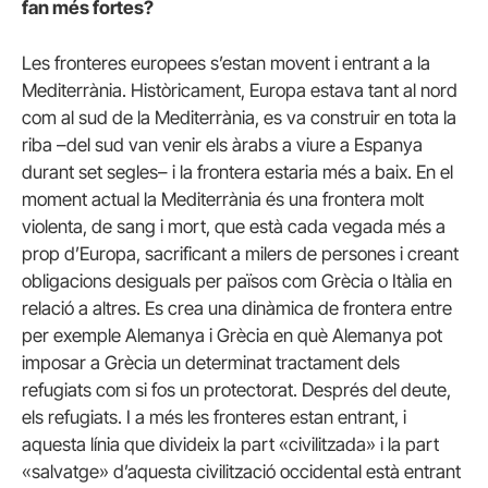
fan més fortes?
Les fronteres europees s’estan movent i entrant a la
Mediterrània. Històricament, Europa estava tant al nord
com al sud de la Mediterrània, es va construir en tota la
riba –del sud van venir els àrabs a viure a Espanya
durant set segles– i la frontera estaria més a baix. En el
moment actual la Mediterrània és una frontera molt
violenta, de sang i mort, que està cada vegada més a
prop d’Europa, sacrificant a milers de persones i creant
obligacions desiguals per països com Grècia o Itàlia en
relació a altres. Es crea una dinàmica de frontera entre
per exemple Alemanya i Grècia en què Alemanya pot
imposar a Grècia un determinat tractament dels
refugiats com si fos un protectorat. Després del deute,
els refugiats. I a més les fronteres estan entrant, i
aquesta línia que divideix la part «civilitzada» i la part
«salvatge» d’aquesta civilització occidental està entrant