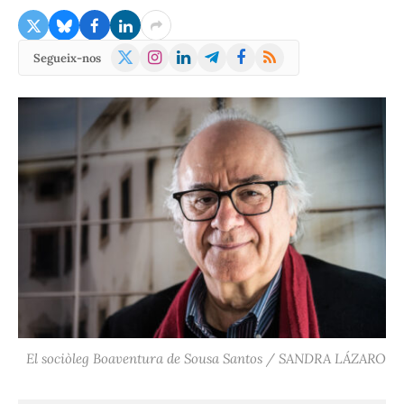
X
Instagram
LinkedIn
Telegram
Facebook
RSS
Segueix-nos
(Twitter)
El sociòleg Boaventura de Sousa Santos / SANDRA LÁZARO