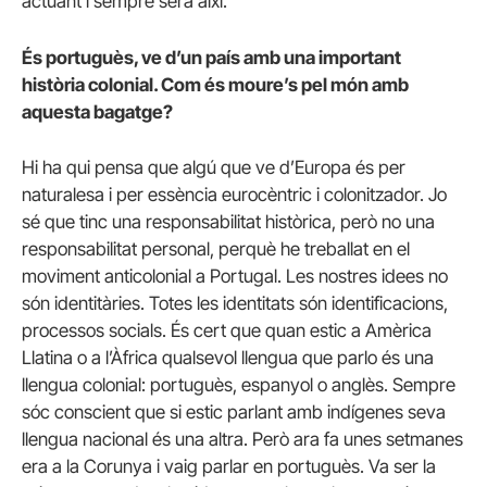
actuant i sempre serà així.
És portuguès, ve d’un país amb una important
història colonial. Com és moure’s pel món amb
aquesta bagatge?
Hi ha qui pensa que algú que ve d’Europa és per
naturalesa i per essència eurocèntric i colonitzador. Jo
sé que tinc una responsabilitat històrica, però no una
responsabilitat personal, perquè he treballat en el
moviment anticolonial a Portugal. Les nostres idees no
són identitàries. Totes les identitats són identificacions,
processos socials. És cert que quan estic a Amèrica
Llatina o a l’Àfrica qualsevol llengua que parlo és una
llengua colonial: portuguès, espanyol o anglès. Sempre
sóc conscient que si estic parlant amb indígenes seva
llengua nacional és una altra. Però ara fa unes setmanes
era a la Corunya i vaig parlar en portuguès. Va ser la