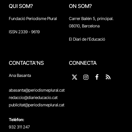
QUI SOM?
ON SOM?
Fundació Periodisme Plural
Carrer Bailén 5, principal.
08010, Barcelona
ISSN 2339 - 9619
El Diari de l'Educació
CONTACTA'NS
CONNECTA
Ana Basanta
X
Instagram
Facebook
RSS
(Twitter)
abasanta@periodismeplural.cat
redaccio@diarieducacio.cat
publicitat@periodismeplural.cat
Telèfon:
932 311 247