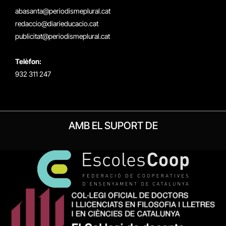
(Twitter)
abasanta@periodismeplural.cat
redaccio@diarieducacio.cat
publicitat@periodismeplural.cat
Telèfon:
932 311 247
AMB EL SUPORT DE