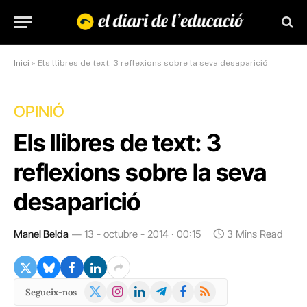
Inici
»
Els llibres de text: 3 reflexions sobre la seva desaparició
OPINIÓ
Els llibres de text: 3
reflexions sobre la seva
desaparició
Manel Belda
13 - octubre - 2014 · 00:15
3 Mins Read
X
Instagram
LinkedIn
Telegram
Facebook
RSS
Segueix-nos
(Twitter)