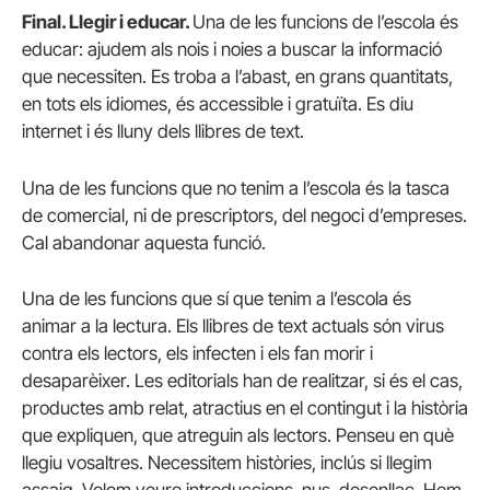
Final. Llegir i educar.
Una de les funcions de l’escola és
educar: ajudem als nois i noies a buscar la informació
que necessiten. Es troba a l’abast, en grans quantitats,
en tots els idiomes, és accessible i gratuïta. Es diu
internet i és lluny dels llibres de text.
Una de les funcions que no tenim a l’escola és la tasca
de comercial, ni de prescriptors, del negoci d’empreses.
Cal abandonar aquesta funció.
Una de les funcions que sí que tenim a l’escola és
animar a la lectura. Els llibres de text actuals són virus
contra els lectors, els infecten i els fan morir i
desaparèixer. Les editorials han de realitzar, si és el cas,
productes amb relat, atractius en el contingut i la història
que expliquen, que atreguin als lectors. Penseu en què
llegiu vosaltres. Necessitem històries, inclús si llegim
assaig. Volem veure introduccions, nus, desenllaç. Hem