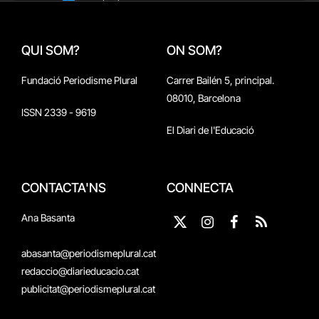
QUI SOM?
ON SOM?
Fundació Periodisme Plural
Carrer Bailén 5, principal.
08010, Barcelona
ISSN 2339 - 9619
El Diari de l'Educació
CONTACTA'NS
CONNECTA
Ana Basanta
X
Instagram
Facebook
RSS
(Twitter)
abasanta@periodismeplural.cat
redaccio@diarieducacio.cat
publicitat@periodismeplural.cat