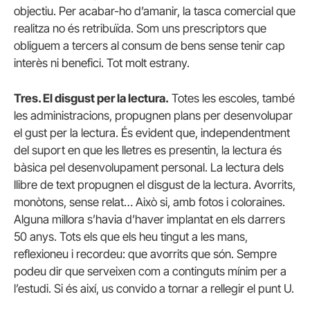
objectiu. Per acabar-ho d’amanir, la tasca comercial que
realitza no és retribuïda. Som uns prescriptors que
obliguem a tercers al consum de bens sense tenir cap
interès ni benefici. Tot molt estrany.
Tres. El disgust per la lectura.
Totes les escoles, també
les administracions, propugnen plans per desenvolupar
el gust per la lectura. És evident que, independentment
del suport en que les lletres es presentin, la lectura és
bàsica pel desenvolupament personal. La lectura dels
llibre de text propugnen el disgust de la lectura. Avorrits,
monòtons, sense relat… Això si, amb fotos i coloraines.
Alguna millora s’havia d’haver implantat en els darrers
50 anys. Tots els que els heu tingut a les mans,
reflexioneu i recordeu: que avorrits que són. Sempre
podeu dir que serveixen com a continguts mínim per a
l’estudi. Si és així, us convido a tornar a rellegir el punt U.