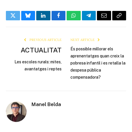
Twitter
Bluesky
LinkedIn
Facebook
WhatsApp
Telegram
Email
Copy
Link
PREVIOUS ARTICLE
NEXT ARTICLE
ACTUALITAT
És possible millorar els
aprenentatges quan creix la
Les escoles rurals: mites,
pobresa infantil i es retalla la
avantatges i reptes
despesa pública
compensadora?
Manel Belda