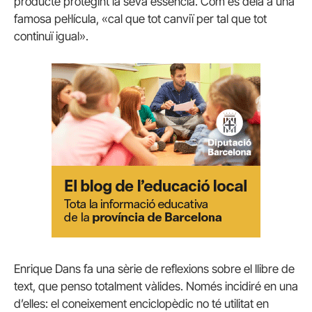
producte protegint la seva essència. Com es deia a una
famosa pel·lícula, «cal que tot canviï per tal que tot
continuï igual».
Enrique Dans fa una sèrie de reflexions sobre el llibre de
text, que penso totalment vàlides. Només incidiré en una
d’elles: el coneixement enciclopèdic no té utilitat en