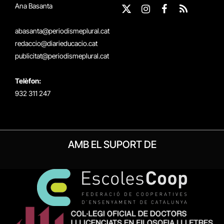
Ana Basanta
X
Instagram
Facebook
RSS
(Twitter)
abasanta@periodismeplural.cat
redaccio@diarieducacio.cat
publicitat@periodismeplural.cat
Telèfon:
932 311 247
AMB EL SUPORT DE