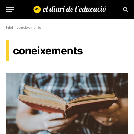
Inici
»
coneixements
coneixements