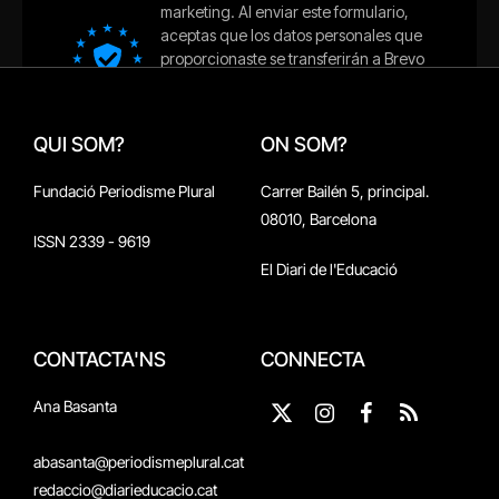
QUI SOM?
ON SOM?
Fundació Periodisme Plural
Carrer Bailén 5, principal.
08010, Barcelona
ISSN 2339 - 9619
El Diari de l'Educació
CONTACTA'NS
CONNECTA
Ana Basanta
X
Instagram
Facebook
RSS
(Twitter)
abasanta@periodismeplural.cat
redaccio@diarieducacio.cat