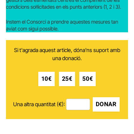
gestors dels esmentats centres el compliment de les
condicions sol·licitades en els punts anteriors (1, 2 i 3).
Instem el Consorci a prendre aquestes mesures tan
aviat com sigui possible.
Si t'agrada aquest article, dóna'ns suport amb
una donació.
10€
25€
50€
DONAR
Una altra quantitat (€):