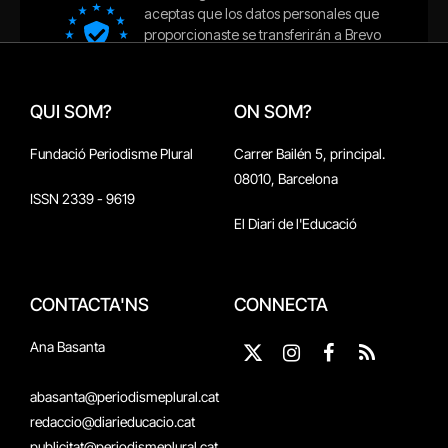
QUI SOM?
ON SOM?
Fundació Periodisme Plural
Carrer Bailén 5, principal.
08010, Barcelona
ISSN 2339 - 9619
El Diari de l'Educació
CONTACTA'NS
CONNECTA
Ana Basanta
X
Instagram
Facebook
RSS
(Twitter)
abasanta@periodismeplural.cat
redaccio@diarieducacio.cat
publicitat@periodismeplural.cat