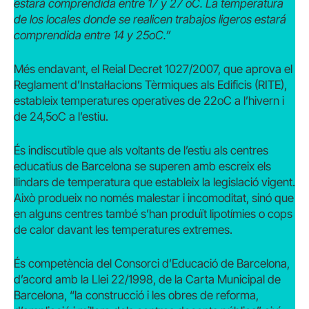
estará comprendida entre 17 y 27 oC.
La temperatura
de los locales donde se realicen trabajos ligeros estará
comprendida entre 14 y 25oC.”
Més endavant, el Reial Decret 1027/2007, que aprova el
Reglament d’Instal·lacions Tèrmiques als Edificis (RITE),
estableix temperatures operatives de 22oC a l’hivern i
de 24,5oC a l’estiu.
És indiscutible que als voltants de l’estiu als centres
educatius de Barcelona se superen amb escreix els
llindars de temperatura que estableix la legislació vigent.
Això produeix no només malestar i incomoditat, sinó que
en alguns centres també s’han produït lipotímies o cops
de calor davant les temperatures extremes.
És competència del Consorci d’Educació de Barcelona,
d’acord amb la Llei 22/1998, de la Carta Municipal de
Barcelona, “la construcció i les obres de reforma,