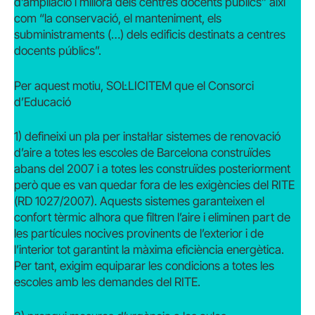
d’ampliació i millora dels centres docents públics” així
com “la conservació, el manteniment, els
subministraments (…) dels edificis destinats a centres
docents públics”.
Per aquest motiu, SOL·LICITEM que el Consorci
d’Educació
1) defineixi un pla per instal·lar sistemes de renovació
d’aire a totes les escoles de Barcelona construïdes
abans del 2007 i a totes les construïdes posteriorment
però que es van quedar fora de les exigències del RITE
(RD 1027/2007). Aquests sistemes garanteixen el
confort tèrmic alhora que filtren l’aire i eliminen part de
les partícules nocives provinents de l’exterior i de
l’interior tot garantint la màxima eficiència energètica.
Per tant, exigim equiparar les condicions a totes les
escoles amb les demandes del RITE.