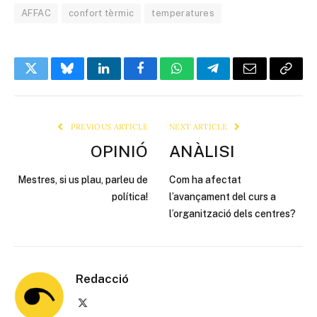
AFFAC
confort tèrmic
temperatures
Twitter
Bluesky
LinkedIn
Facebook
WhatsApp
Telegram
Email
Copy
Link
PREVIOUS ARTICLE
NEXT ARTICLE
OPINIÓ
ANÀLISI
Mestres, si us plau, parleu de
Com ha afectat
política!
l’avançament del curs a
l’organització dels centres?
Redacció
X
(Twitter)