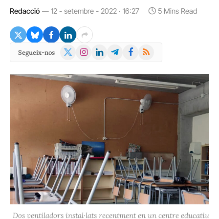
Redacció
12 - setembre - 2022 · 16:27
5 Mins Read
X
Instagram
LinkedIn
Telegram
Facebook
RSS
Segueix-nos
(Twitter)
Dos ventiladors instal·lats recentment en un centre educatiu