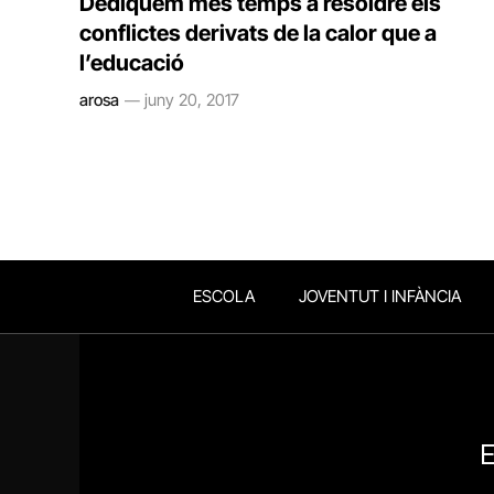
Dediquem més temps a resoldre els
conflictes derivats de la calor que a
l’educació
arosa
juny 20, 2017
ESCOLA
JOVENTUT I INFÀNCIA