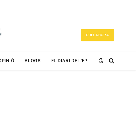
COL·LABORA
OPINIÓ
BLOGS
EL DIARI DE L’FP