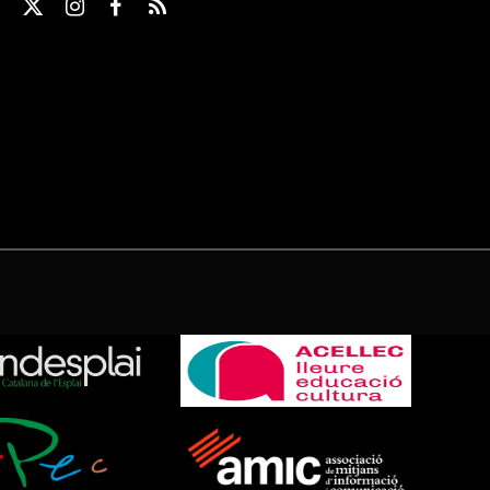
X
Instagram
Facebook
RSS
(Twitter)