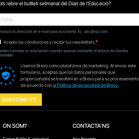
ON SOM?
CONTACTA'NS
Carrer Bailén 5, principal.
Ana Basanta