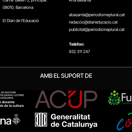
08010, Barcelona
abasanta@periodismeplural.cat
El Diari de l'Educació
redaccio@diarieducacio.cat
publicitat@periodismeplural.cat
Telèfon:
932 311 247
AMB EL SUPORT DE