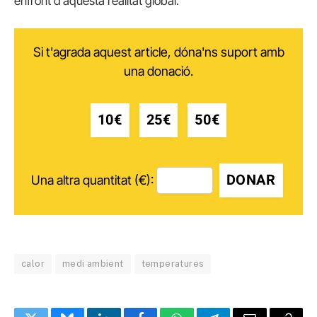
enfront d’aquesta realitat global.
Si t'agrada aquest article, dóna'ns suport amb
una donació.
10€
25€
50€
DONAR
Una altra quantitat (€):
calor
medi ambient
temperatures