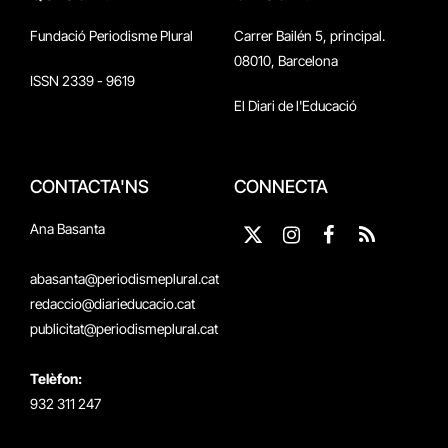
Fundació Periodisme Plural
Carrer Bailén 5, principal.
08010, Barcelona
ISSN 2339 - 9619
El Diari de l'Educació
CONTACTA'NS
CONNECTA
Ana Basanta
X
Instagram
Facebook
RSS
(Twitter)
abasanta@periodismeplural.cat
redaccio@diarieducacio.cat
publicitat@periodismeplural.cat
Telèfon:
932 311 247