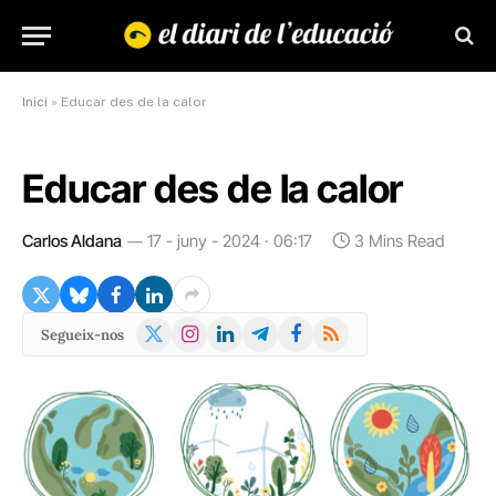
Inici
»
Educar des de la calor
Educar des de la calor
Carlos Aldana
17 - juny - 2024 · 06:17
3 Mins Read
X
Instagram
LinkedIn
Telegram
Facebook
RSS
Segueix-nos
(Twitter)