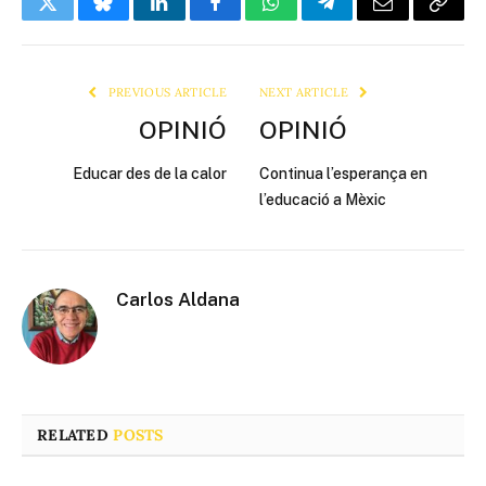
Twitter
Bluesky
LinkedIn
Facebook
WhatsApp
Telegram
Email
Copy
Link
PREVIOUS ARTICLE
NEXT ARTICLE
OPINIÓ
OPINIÓ
Educar des de la calor
Continua l’esperança en
l’educació a Mèxic
Carlos Aldana
RELATED
POSTS