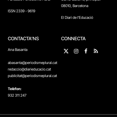
08010, Barcelona
ISSN 2339 - 9619
El Diari de l'Educació
CONTACTA'NS
CONNECTA
Ana Basanta
X
Instagram
Facebook
RSS
(Twitter)
abasanta@periodismeplural.cat
redaccio@diarieducacio.cat
publicitat@periodismeplural.cat
Telèfon:
932 311 247