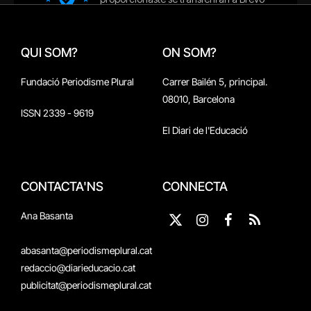
QUI SOM?
ON SOM?
Fundació Periodisme Plural
Carrer Bailén 5, principal.
08010, Barcelona
ISSN 2339 - 9619
El Diari de l'Educació
CONTACTA'NS
CONNECTA
Ana Basanta
X
Instagram
Facebook
RSS
(Twitter)
abasanta@periodismeplural.cat
redaccio@diarieducacio.cat
publicitat@periodismeplural.cat