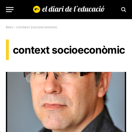
Inici
»
context socioeconòmic
context socioeconòmic