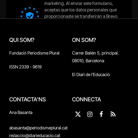
QUI SOM?
ON SOM?
Fundació Periodisme Plural
Carrer Bailén 5, principal.
08010, Barcelona
ISSN 2339 - 9619
El Diari de l'Educació
CONTACTA'NS
CONNECTA
Ana Basanta
X
Instagram
Facebook
RSS
(Twitter)
abasanta@periodismeplural.cat
redaccio@diarieducacio.cat