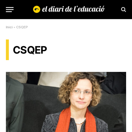
Inici
»
CSQEP
CSQEP