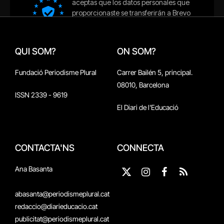
QUI SOM?
ON SOM?
Fundació Periodisme Plural
Carrer Bailén 5, principal.
08010, Barcelona
ISSN 2339 - 9619
El Diari de l'Educació
CONTACTA'NS
CONNECTA
Ana Basanta
X
Instagram
Facebook
RSS
(Twitter)
abasanta@periodismeplural.cat
redaccio@diarieducacio.cat
publicitat@periodismeplural.cat