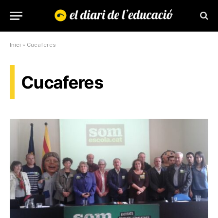
Inici
»
Cucaferes
Cucaferes