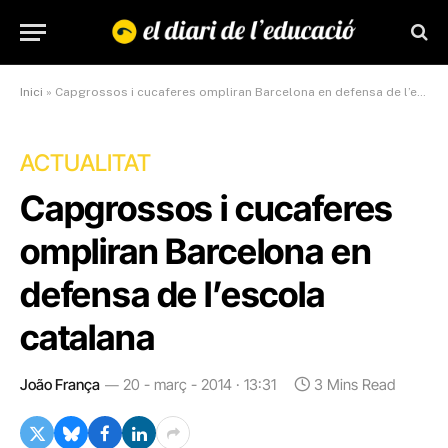
Inici
»
Capgrossos i cucaferes ompliran Barcelona en defensa de l’escola catalana
ACTUALITAT
Capgrossos i cucaferes
ompliran Barcelona en
defensa de l’escola
catalana
João França
20 - març - 2014 · 13:31
3 Mins Read