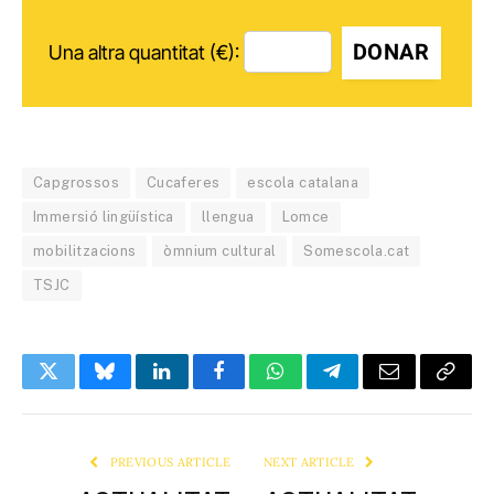
DONAR
Una altra quantitat (€):
Capgrossos
Cucaferes
escola catalana
Immersió lingüística
llengua
Lomce
mobilitzacions
òmnium cultural
Somescola.cat
TSJC
Twitter
Bluesky
LinkedIn
Facebook
WhatsApp
Telegram
Email
Copy
Link
PREVIOUS ARTICLE
NEXT ARTICLE