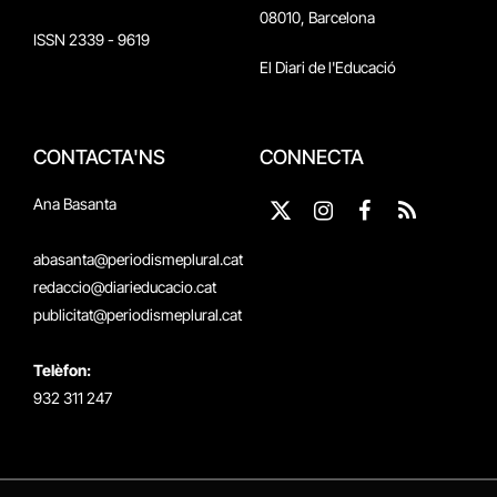
08010, Barcelona
ISSN 2339 - 9619
El Diari de l'Educació
CONTACTA'NS
CONNECTA
Ana Basanta
X
Instagram
Facebook
RSS
(Twitter)
abasanta@periodismeplural.cat
redaccio@diarieducacio.cat
publicitat@periodismeplural.cat
Telèfon:
932 311 247