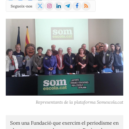
X
Instagram
LinkedIn
Telegram
Facebook
RSS
Segueix-nos
(Twitter)
Representants de la plataforma Somescola.cat
Som una Fundació que exercim el periodisme en