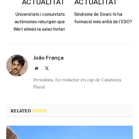
ACTUALITAT
ACTUALITAT
Universitats i comunitats
Síndrome de Down: hi ha
autònomes rebutgen que
formació més enllà de l’ESO?
Wert elimini la selectivitat
João França
Website
X
(Twitter)
Periodista. Ex-redactor en cap de Catalunya
Plural
RELATED
POSTS