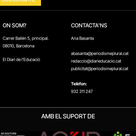
ON SOM?
CONTACTA'NS
Carrer Bailén 5, principal.
Ana Basanta
08010, Barcelona
abasanta@periodismeplural.cat
El Diari de l'Educació
redaccio@diarieducacio.cat
publicitat@periodismeplural.cat
Telèfon:
932 311 247
AMB EL SUPORT DE