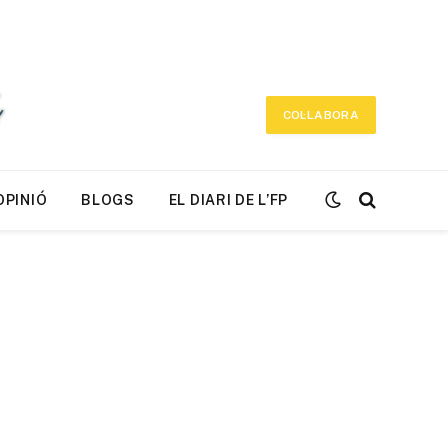
COL·LABORA
OPINIÓ
BLOGS
EL DIARI DE L’FP