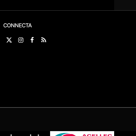
CONNECTA
X
Instagram
Facebook
RSS
(Twitter)