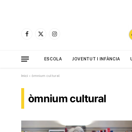
Facebook
X
Instagram
(Twitter)
ESCOLA
JOVENTUT I INFÀNCIA
Inici
»
òmnium cultural
òmnium cultural