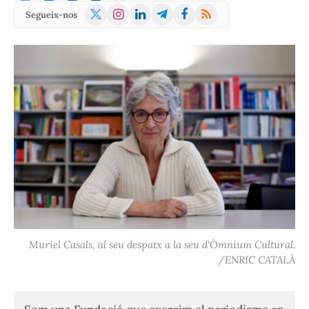
X
Instagram
LinkedIn
Telegram
Facebook
RSS
Segueix-nos
(Twitter)
Muriel Casals, al seu despatx a la seu d'Òmnium Cultural.
/ENRIC CATALÀ