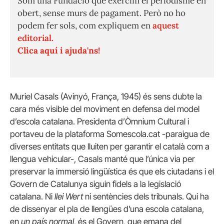
Som una Fundació que exercim el periodisme en
obert, sense murs de pagament. Però no ho
podem fer sols, com expliquem en
aquest
editorial.
Clica aquí i ajuda'ns!
Muriel Casals (Avinyó, França, 1945) és sens dubte la
cara més visible del moviment en defensa del model
d’escola catalana. Presidenta d’Òmnium Cultural i
portaveu de la plataforma Somescola.cat -paraigua de
diverses entitats que lluiten per garantir el català com a
llengua vehicular-, Casals manté que l’única via per
preservar la immersió lingüística és que els ciutadans i el
Govern de Catalunya siguin fidels a la legislació
catalana. Ni
llei Wert
ni sentències dels tribunals. Qui ha
de dissenyar el pla de llengües d’una escola catalana,
en
un país normal
, és el Govern, que emana del