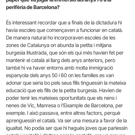
perifèria de Barcelona?
És interessant recordar que a finals de la dictadura hi
havia escoles que començaven a funcionar en català.
De manera natural ho incorporaven escoles de les
zones de Catalunya on abunda la petita i mitjana
burgesia il·lustrada, que són els qui més havien fet per
mantenir el català al llarg dels anys anteriors, però
també hi va haver entorns amb molta immigració
espanyola dels anys 50 i 60 on les famílies es van
adonar que seria bo pels seus fills tinguessin la mateixa
educació que els fills de la petita burgesia. Havien de
poder tenir les mateixes oportunitats que els nens i
nenes de Vic, Manresa o l’Eixample de Barcelona, per
exemple. I això passava, entre altres factors, perquè
aprenguessin el català. Va ser una mesura a favor de la
igualtat. No podia ser que hi hagués joves que parlessin