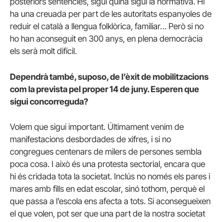
posteriors sentències, sigui quina sigui la normativa. Hi
ha una creuada per part de les autoritats espanyoles de
reduir el català a llengua folklòrica, familiar… Però si no
ho han aconseguit en 300 anys, en plena democràcia
els serà molt difícil.
Dependrà també, suposo, de l’èxit de mobilitzacions
com la prevista pel proper 14 de juny. Esperen que
sigui concorreguda?
Volem que sigui important. Últimament venim de
manifestacions desbordades de xifres, i si no
congregues centenars de milers de persones sembla
poca cosa. I això és una protesta sectorial, encara que
hi és cridada tota la societat. Inclús no només els pares i
mares amb fills en edat escolar, sinó tothom, perquè el
que passa a l’escola ens afecta a tots. Si aconsegueixen
el que volen, pot ser que una part de la nostra societat