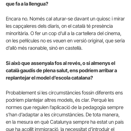
que fa a la llengua?
Encara no. Només cal aturar-se davant un quiosc i mirar
les capçaleres dels diaris, on el català té presència
minoritària. O fer un cop d’ull a la cartellera del cinema,
on les pel·lícules no es veuen en versió original, que seria
d’allò més raonable, sinó en castellà.
Si això que assenyala fos al revés, o si almenys el
català gaudís de plena salut, ens podríem arribar a
replantejar el model d’escola catalana?
Probablement si les circumstàncies fossin diferents ens
podríem plantejar altres models, és clar. Perquè les
normes que regulen l’aplicació de la pedagogia sempre
s’han d’adaptar a les circumstàncies. De tota manera,
en la mesura en què Catalunya sempre ha estat un país
que ha acollit immigració, la necessitat d’introduir el