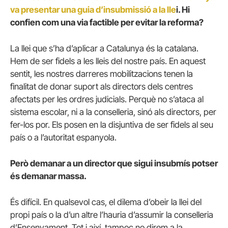
va presentar una guia d’insubmissió a la lle
i. Hi
confien com una via factible per evitar la reforma?
La llei que s’ha d’aplicar a Catalunya és la catalana.
Hem de ser fidels a les lleis del nostre país. En aquest
sentit, les nostres darreres mobilitzacions tenen la
finalitat de donar suport als directors dels centres
afectats per les ordres judicials. Perquè no s’ataca al
sistema escolar, ni a la conselleria, sinó als directors, per
fer-los por. Els posen en la disjuntiva de ser fidels al seu
país o a l’autoritat espanyola.
Però demanar a un director que sigui insubmís potser
és demanar massa.
És difícil. En qualsevol cas, el dilema d’obeir la llei del
propi país o la d’un altre l’hauria d’assumir la conselleria
d’Ensenyament. Tot i així, tampoc no direm a la