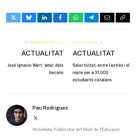
Twitter
Bluesky
LinkedIn
Facebook
WhatsApp
Telegram
Email
Copy
Link
PREVIOUS ARTICLE
NEXT ARTICLE
ACTUALITAT
ACTUALITAT
José Ignacio Wert, ‘amic’ dels
Selectivitat, entre l’estrès i el
becaris
repte per a 31.000
estudiants catalans
Pau Rodríguez
X
(Twitter)
Periodista. Exdirector del Diari de l'Educació.