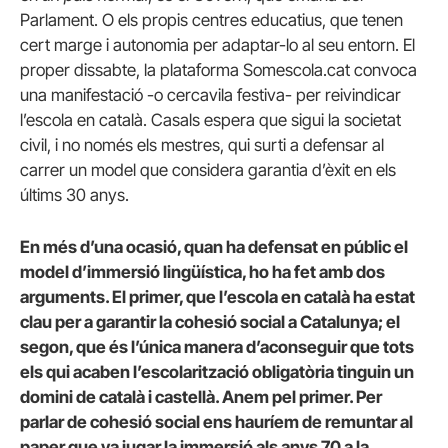
Parlament. O els propis centres educatius, que tenen
cert marge i autonomia per adaptar-lo al seu entorn. El
proper dissabte, la plataforma Somescola.cat convoca
una manifestació -o cercavila festiva- per reivindicar
l’escola en català. Casals espera que sigui la societat
civil, i no només els mestres, qui surti a defensar al
carrer un model que considera garantia d’èxit en els
últims 30 anys.
En més d’una ocasió, quan ha defensat en públic el
model d’immersió lingüística, ho ha fet amb dos
arguments. El primer, que l’escola en català ha estat
clau per a garantir la cohesió social a Catalunya; el
segon, que és l’única manera d’aconseguir que tots
els qui acaben l’escolarització obligatòria tinguin un
domini de català i castellà. Anem pel primer. Per
parlar de cohesió social ens hauríem de remuntar al
paper que va jugar la immersió als anys 70 a la