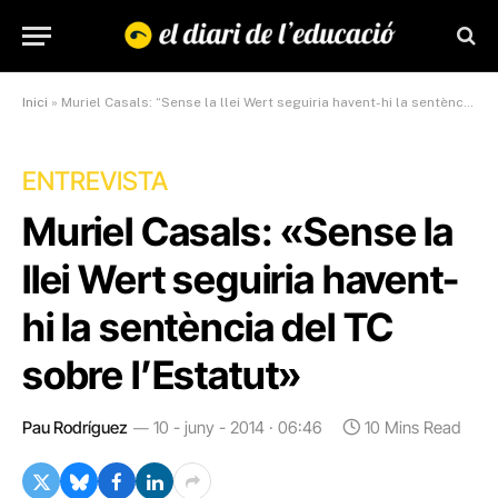
Inici
»
Muriel Casals: “Sense la llei Wert seguiria havent-hi la sentència del TC sobre l’Estatut”
ENTREVISTA
Muriel Casals: «Sense la
llei Wert seguiria havent-
hi la sentència del TC
sobre l’Estatut»
Pau Rodríguez
10 - juny - 2014 · 06:46
10 Mins Read