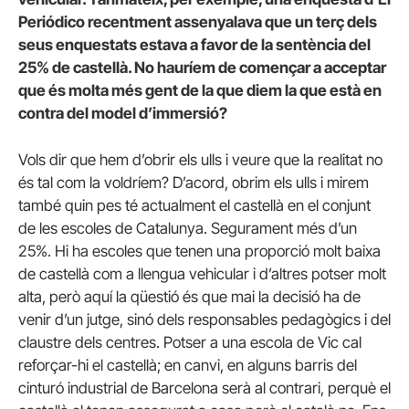
Periódico recentment assenyalava que un terç dels
seus enquestats estava a favor de la sentència del
25% de castellà. No hauríem de començar a acceptar
que és molta més gent de la que diem la que està en
contra del model d’immersió?
Vols dir que hem d’obrir els ulls i veure que la realitat no
és tal com la voldríem? D’acord, obrim els ulls i mirem
també quin pes té actualment el castellà en el conjunt
de les escoles de Catalunya. Segurament més d’un
25%. Hi ha escoles que tenen una proporció molt baixa
de castellà com a llengua vehicular i d’altres potser molt
alta, però aquí la qüestió és que mai la decisió ha de
venir d’un jutge, sinó dels responsables pedagògics i del
claustre dels centres. Potser a una escola de Vic cal
reforçar-hi el castellà; en canvi, en alguns barris del
cinturó industrial de Barcelona serà al contrari, perquè el