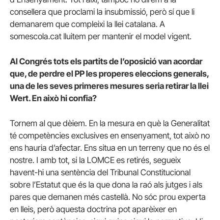
consellera que proclami la insubmissió, però sí que li
demanarem que compleixi la llei catalana. A
somescola.cat lluitem per mantenir el model vigent.
Al Congrés tots els partits de l’oposició van acordar
que, de perdre el PP les properes eleccions generals,
una de les seves primeres mesures seria retirar la llei
Wert. En això hi confia?
Tornem al que dèiem. En la mesura en què la Generalitat
té competències exclusives en ensenyament, tot això no
ens hauria d’afectar. Ens situa en un terreny que no és el
nostre. I amb tot, si la LOMCE es retirés, segueix
havent-hi una sentència del Tribunal Constitucional
sobre l’Estatut que és la que dona la raó als jutges i als
pares que demanen més castellà. No sóc prou experta
en lleis, però aquesta doctrina pot aparèixer en