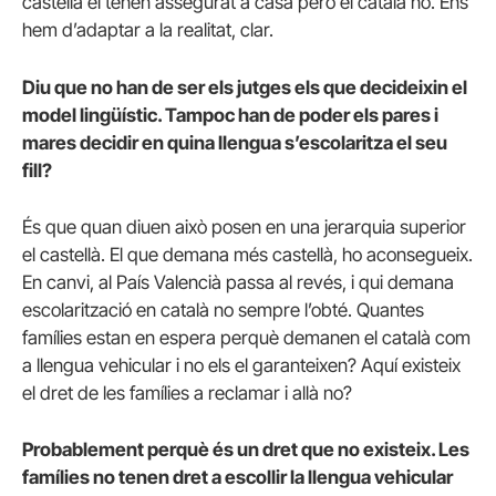
castellà el tenen assegurat a casa però el català no. Ens
hem d’adaptar a la realitat, clar.
Diu que no han de ser els jutges els que decideixin el
model lingüístic. Tampoc han de poder els pares i
mares decidir en quina llengua s’escolaritza el seu
fill?
És que quan diuen això posen en una jerarquia superior
el castellà. El que demana més castellà, ho aconsegueix.
En canvi, al País Valencià passa al revés, i qui demana
escolarització en català no sempre l’obté. Quantes
famílies estan en espera perquè demanen el català com
a llengua vehicular i no els el garanteixen? Aquí existeix
el dret de les famílies a reclamar i allà no?
Probablement perquè és un dret que no existeix. Les
famílies no tenen dret a escollir la llengua vehicular