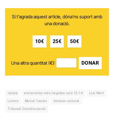
Si t'agrada aquest article, dóna'ns suport amb
una donació.
10€
25€
50€
DONAR
Una altra quantitat (€):
català
entrevistes més llegides curs 13-14
Llei Wert
Lomce
Muriel Casals
òmnium cultural
Tribunal Constitucional