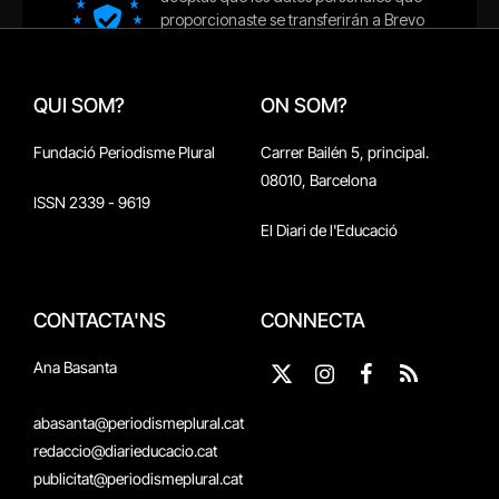
QUI SOM?
ON SOM?
Fundació Periodisme Plural
Carrer Bailén 5, principal.
08010, Barcelona
ISSN 2339 - 9619
El Diari de l'Educació
CONTACTA'NS
CONNECTA
Ana Basanta
X
Instagram
Facebook
RSS
(Twitter)
abasanta@periodismeplural.cat
redaccio@diarieducacio.cat
publicitat@periodismeplural.cat