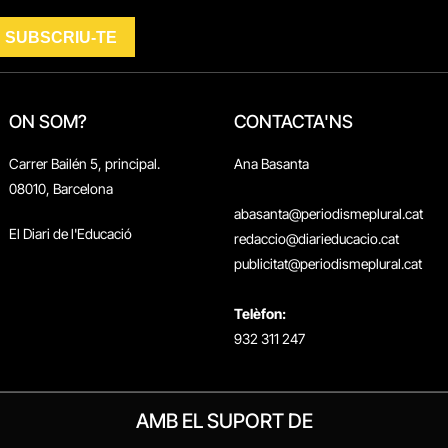
ON SOM?
CONTACTA'NS
Carrer Bailén 5, principal.
Ana Basanta
08010, Barcelona
abasanta@periodismeplural.cat
El Diari de l'Educació
redaccio@diarieducacio.cat
publicitat@periodismeplural.cat
Telèfon:
932 311 247
AMB EL SUPORT DE