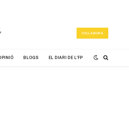
COL·LABORA
OPINIÓ
BLOGS
EL DIARI DE L’FP