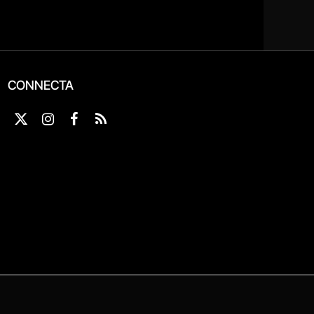
CONNECTA
X
Instagram
Facebook
RSS
(Twitter)