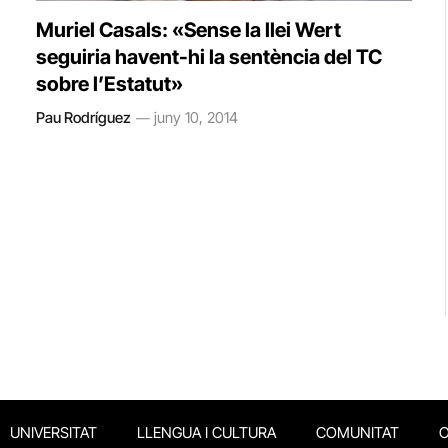
Muriel Casals: «Sense la llei Wert
seguiria havent-hi la sentència del TC
sobre l’Estatut»
Pau Rodríguez
juny 10, 2014
UNIVERSITAT
LLENGUA I CULTURA
COMUNITAT
O