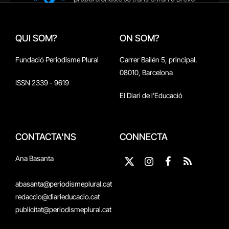
QUI SOM?
ON SOM?
Fundació Periodisme Plural
Carrer Bailén 5, principal.
08010, Barcelona
ISSN 2339 - 9619
El Diari de l'Educació
CONTACTA'NS
CONNECTA
Ana Basanta
X
Instagram
Facebook
RSS
(Twitter)
abasanta@periodismeplural.cat
redaccio@diarieducacio.cat
publicitat@periodismeplural.cat