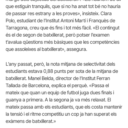
que estiguin tranquils, que si no ha anat tot bé no hauria
de passar res estrany a les proves», insisteix. Clara
Polo, estudiant de l’Institut Antoni Martí i Franquès de
Tarragona, creu que és fins i tot més fàcil. «El contingut
és el de segon de batxillerat, però potser l’examen
t’avalua qüestions més bàsiques que les competències
que assoleixes al batxillerat», assegura.
L’any passat, però, la nota mitjana de selectivitat dels
estudiants estava 0,88 punts per sota de la mitjana de
batxillerat. Manel Belda, director de l’Institut Ferran
Tallada de Barcelona, explica el perquè. «Passa el
mateix que quan un equip de futbol juga dues finals i
guanya a primera. A la segona ja va més relaxat. El
mateix passa amb els estudiants, que els costa mantenir
la tensió i el ritme competitiu un cop ja han superat els
exàmens de batxillerat.»