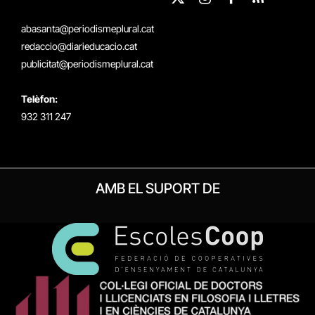
X
Instagram
Facebook
RSS
(Twitter)
abasanta@periodismeplural.cat
redaccio@diarieducacio.cat
publicitat@periodismeplural.cat
Telèfon:
932 311 247
AMB EL SUPORT DE