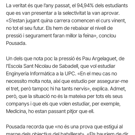
La veritat és que l’any passat, el 94,94% dels estudiants
que es van presentar a la selectivitat la van aprovar.
«S’estan jugant quina carrera comencen el curs vinent,
no tot el seu futur. Els hem de rebaixar el nivell de
pressió i segurament faran millor la feina», conclou
Pousada.
Un dels que nota poc la pressió és Pau Argelaguet, de
l’Escola Sant Nicolau de Sabadell, que vol estudiar
Enginyeria Informàtica a la UPC. «En el meu cas no
necessito molta nota, així que estudio per assegurar-me
el tret, però tampoc hi ha tants nervis», explica. Admet,
però, que la situació no és la mateixa per tots els seus
companys i que els que volen estudiar, per exemple,
Medicina, ho estan passant pitjor que ell.
Pousada recorda que «no és una prova que estigui al
marge dels objectius del batxillerat». «Els hauríem de dir