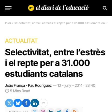
Inici
»
Selectivitat, entre l’estrès i el repte per a 31.000 estudiants catalans
ACTUALITAT
Selectivitat, entre l’estrès
i el repte per a 31.000
estudiants catalans
João França - Pau Rodríguez
10 - juny - 2014 · 23:40
5 Mins Read
X
Instagram
LinkedIn
Telegram
Facebook
RSS