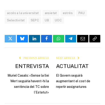
accés a la universitat
ansietat
estrès
PAU
Selectivitat
SEPC
UB
UOC
Twitter
Bluesky
LinkedIn
Facebook
WhatsApp
Telegram
Email
Copy
Link
PREVIOUS ARTICLE
NEXT ARTICLE
ENTREVISTA
ACTUALITAT
Muriel Casals: «Sense la llei
El Govern seguirà
Wert seguiria havent-hi la
augmentant el cost de
sentència del TC sobre
repetir assignatures
l’Estatut»