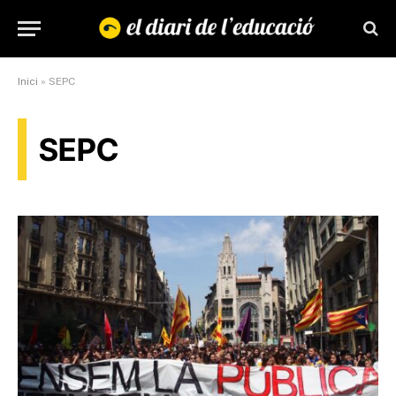
Inici
»
SEPC
SEPC