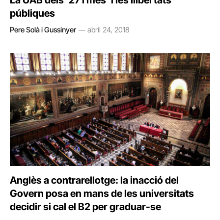
La UAB dels ’27 i més’ i les llibertats
públiques
Pere Solà i Gussinyer
abril 24, 2018
Anglès a contrarellotge: la inacció del
Govern posa en mans de les universitats
decidir si cal el B2 per graduar-se