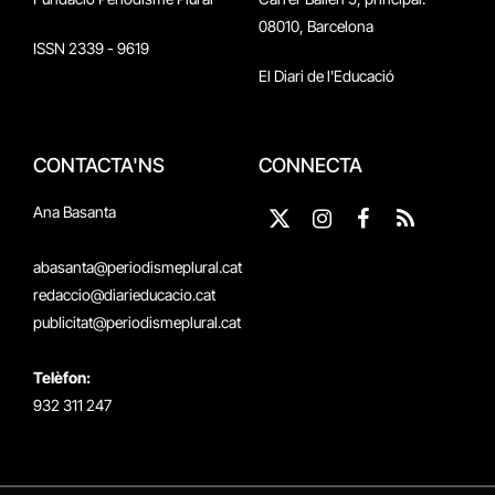
08010, Barcelona
ISSN 2339 - 9619
El Diari de l'Educació
CONTACTA'NS
CONNECTA
Ana Basanta
X
Instagram
Facebook
RSS
(Twitter)
abasanta@periodismeplural.cat
redaccio@diarieducacio.cat
publicitat@periodismeplural.cat
Telèfon:
932 311 247