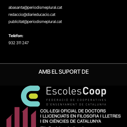
(Twitter)
abasanta@periodismeplural.cat
redaccio@diarieducacio.cat
publicitat@periodismeplural.cat
Telèfon:
932 311 247
AMB EL SUPORT DE