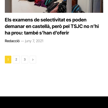
Els examens de selectivitat es poden
demanar en castellà, però pel TSJC no n’hi
ha prou: també s’han d’oferir
Redacció
juny 7, 2021
Next
1
2
3