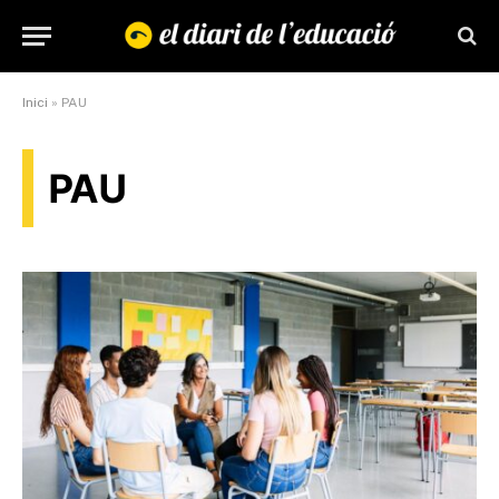
Inici
»
PAU
PAU