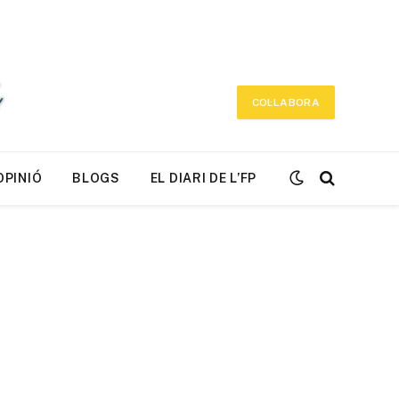
COL·LABORA
OPINIÓ
BLOGS
EL DIARI DE L’FP