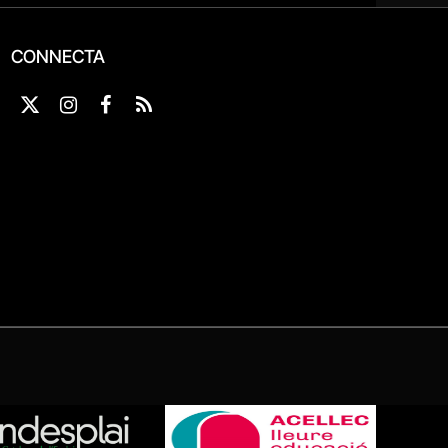
CONNECTA
X
Instagram
Facebook
RSS
(Twitter)