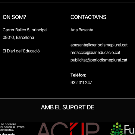
ON SOM?
CONTACTA'NS
Carrer Bailén 5, principal.
Ana Basanta
08010, Barcelona
abasanta@periodismeplural.cat
El Diari de l'Educació
redaccio@diarieducacio.cat
publicitat@periodismeplural.cat
Telèfon:
932 311 247
AMB EL SUPORT DE