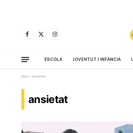
Facebook
X
Instagram
(Twitter)
ESCOLA
JOVENTUT I INFÀNCIA
Inici
»
ansietat
ansietat