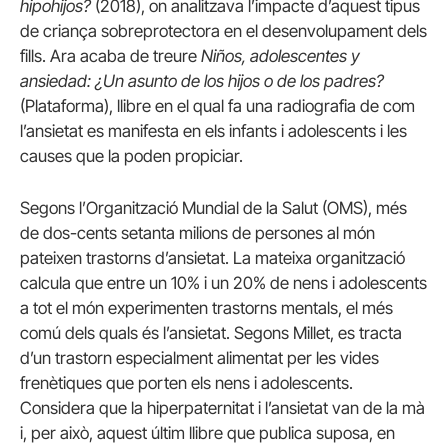
hipohijos?
(2018), on analitzava l’impacte d’aquest tipus
de criança sobreprotectora en el desenvolupament dels
fills. Ara acaba de treure
Niños, adolescentes y
ansiedad: ¿Un asunto de los hijos o de los padres?
(Plataforma), llibre en el qual fa una radiografia de com
l’ansietat es manifesta en els infants i adolescents i les
causes que la poden propiciar.
Segons l’Organització Mundial de la Salut (OMS), més
de dos-cents setanta milions de persones al món
pateixen trastorns d’ansietat. La mateixa organització
calcula que entre un 10% i un 20% de nens i adolescents
a tot el món experimenten trastorns mentals, el més
comú dels quals és l’ansietat. Segons Millet, es tracta
d’un trastorn especialment alimentat per les vides
frenètiques que porten els nens i adolescents.
Considera que la hiperpaternitat i l’ansietat van de la mà
i, per això, aquest últim llibre que publica suposa, en