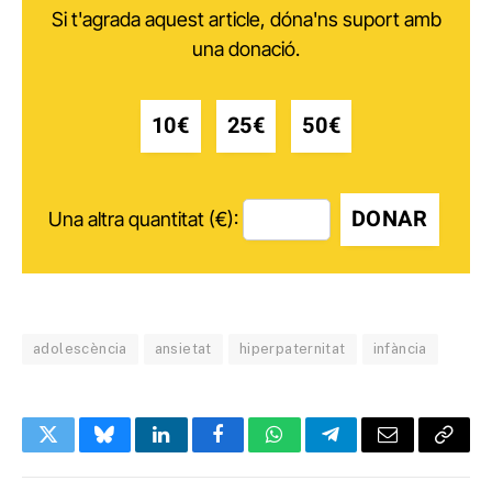
Si t'agrada aquest article, dóna'ns suport amb
una donació.
10€
25€
50€
DONAR
Una altra quantitat (€):
adolescència
ansietat
hiperpaternitat
infància
Twitter
Bluesky
LinkedIn
Facebook
WhatsApp
Telegram
Email
Copy
Link