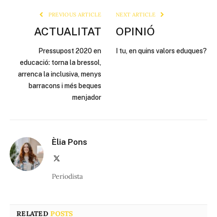
PREVIOUS ARTICLE
NEXT ARTICLE
ACTUALITAT
OPINIÓ
Pressupost 2020 en
I tu, en quins valors eduques?
educació: torna la bressol,
arrenca la inclusiva, menys
barracons i més beques
menjador
Èlia Pons
X
(Twitter)
Periodista
RELATED
POSTS