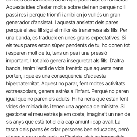
Aquesta idea d’estar molt a sobre del nen perquè no li
passi res i perquè triomfi i arribi on jo vull és un gran
generador d’ansietat. I aquesta ansietat dels pares
perquè el seu fill sigui el millor és transmesa als fills. Per
una banda, es tradueix en unes grans expectatives. Si
els teus pares estan súper pendents de tu, ho donen tot
i esperen molt de tu, tens un pes i una pressió
important. I tot això genera inseguretat als fills. D’altra
banda, tenim l’estil de vida frenètic que aquests nens
porten, i que és una conseqüència d’aquesta
hiperpaternitat. Aquest no parar, fent moltes activitats
extraescolars, genera estrès a l’infant. Perquè no paren
igual que no paren els adults. Hi ha nens que estan fent
vides de miniadults i tenen una agenda de ministre. Si
gestionar el meu estrès ja em costa, imagina’t un nen de
sis anys que està tot el dia cap amunt i cap avall. La
tasca dels pares és criar persones ben educades, però