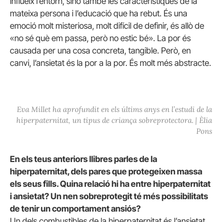
influeix l’entorn, sinó també les característiques de la
mateixa persona i l’educació que ha rebut. És una
emoció molt misteriosa, molt difícil de definir, és allò de
«no sé què em passa, però no estic bé». La por és
causada per una cosa concreta, tangible. Però, en
canvi, l’ansietat és la por a la por. És molt més abstracte.
Eva Millet ha aprofundit en els últims anys en l’estudi de la
hiperpaternitat, un tipus de criança sobreprotectora. | Èlia
Pons
En els teus anteriors llibres parles de la
hiperpaternitat, dels pares que protegeixen massa
els seus fills. Quina relació hi ha entre hiperpaternitat
i ansietat? Un nen sobreprotegit té més possibilitats
de tenir un comportament ansiós?
Un dels combustibles de la hiperpaternitat és l’ansietat.