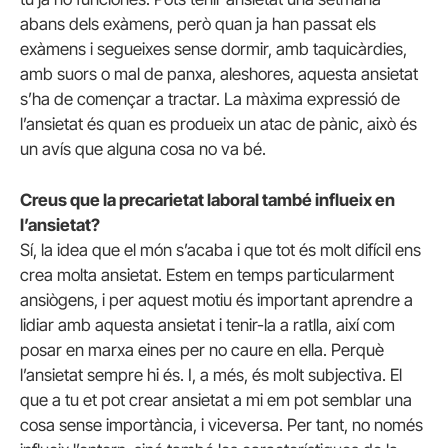
abans dels exàmens, però quan ja han passat els
exàmens i segueixes sense dormir, amb taquicàrdies,
amb suors o mal de panxa, aleshores, aquesta ansietat
s’ha de començar a tractar. La màxima expressió de
l’ansietat és quan es produeix un atac de pànic, això és
un avís que alguna cosa no va bé.
Creus que la precarietat laboral també influeix en
l’ansietat?
Sí, la idea que el món s’acaba i que tot és molt difícil ens
crea molta ansietat. Estem en temps particularment
ansiògens, i per aquest motiu és important aprendre a
lidiar amb aquesta ansietat i tenir-la a ratlla, així com
posar en marxa eines per no caure en ella. Perquè
l’ansietat sempre hi és. I, a més, és molt subjectiva. El
que a tu et pot crear ansietat a mi em pot semblar una
cosa sense importància, i viceversa. Per tant, no només