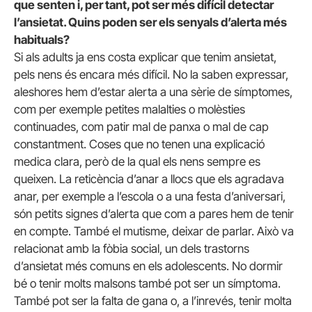
que senten i, per tant, pot ser més difícil detectar
l’ansietat. Quins poden ser els senyals d’alerta més
habituals?
Si als adults ja ens costa explicar que tenim ansietat,
pels nens és encara més difícil. No la saben expressar,
aleshores hem d’estar alerta a una sèrie de símptomes,
com per exemple petites malalties o molèsties
continuades, com patir mal de panxa o mal de cap
constantment. Coses que no tenen una explicació
medica clara, però de la qual els nens sempre es
queixen. La reticència d’anar a llocs que els agradava
anar, per exemple a l’escola o a una festa d’aniversari,
són petits signes d’alerta que com a pares hem de tenir
en compte. També el mutisme, deixar de parlar. Això va
relacionat amb la fòbia social, un dels trastorns
d’ansietat més comuns en els adolescents. No dormir
bé o tenir molts malsons també pot ser un símptoma.
També pot ser la falta de gana o, a l’inrevés, tenir molta