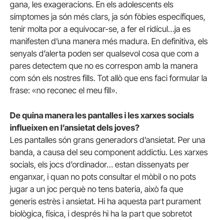
gana, les exageracions. En els adolescents els
símptomes ja són més clars, ja són fòbies específiques,
tenir molta por a equivocar-se, a fer el ridícul…ja es
manifesten d’una manera més madura. En definitiva, els
senyals d’alerta poden ser qualsevol cosa que com a
pares detectem que no es correspon amb la manera
com són els nostres fills. Tot allò que ens faci formular la
frase: «no reconec el meu fill».
De quina manera les pantalles i les xarxes socials
influeixen en l’ansietat dels joves?
Les pantalles són grans generadors d’ansietat. Per una
banda, a causa del seu component addictiu. Les xarxes
socials, els jocs d’ordinador… estan dissenyats per
enganxar, i quan no pots consultar el mòbil o no pots
jugar a un joc perquè no tens bateria, això fa que
generis estrès i ansietat. Hi ha aquesta part purament
biològica, física, i després hi ha la part que sobretot