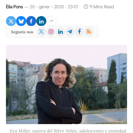
Èlia Pons
20 - gener - 2020 · 23:01
11 Mins Read
X
Instagram
LinkedIn
Telegram
Facebook
RSS
Segueix-nos
(Twitter)
Eva Millet, autora del llibre Niños, adolescentes y ansiedad: