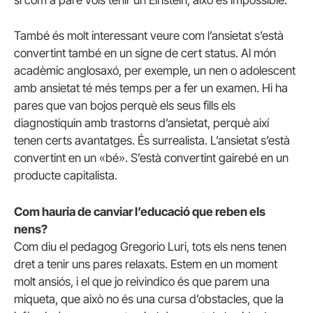
si com a pare vols tenir un Einstein, això és impossible.
També és molt interessant veure com l’ansietat s’està
convertint també en un signe de cert status. Al món
acadèmic anglosaxó, per exemple, un nen o adolescent
amb ansietat té més temps per a fer un examen. Hi ha
pares que van bojos perquè els seus fills els
diagnostiquin amb trastorns d’ansietat, perquè així
tenen certs avantatges. És surrealista. L’ansietat s’està
convertint en un «bé». S’està convertint gairebé en un
producte capitalista.
Com hauria de canviar l’educació que reben els
nens?
Com diu el pedagog Gregorio Luri, tots els nens tenen
dret a tenir uns pares relaxats. Estem en un moment
molt ansiós, i el que jo reivindico és que parem una
miqueta, que això no és una cursa d’obstacles, que la