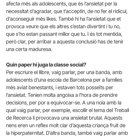
afecta més als adolescents, que és l’ansietat per la
necessitat d’agradar, que t’acceptin, de no fer el ridícul,
d’aconseguir més likes. També hi ha l’ansietat que et
provoca veure que els altres s’estan divertint i tu no,
que s’ho estan passant millor que tu. I és tot mentida,
però clar, per arribar a aquesta conclusió has de tenir
una certa maduresa.
Quin paper hi juga la classe social?
Per escriure el llibre, vaig parlar, per una banda, amb
adolescents d’una escola de Barcelona per a famílies
més aviat benestants, i estaven tots posseïts per
l’ansietat. Tenien molta angoixa a l’hora de prendre
decisions, per por a equivocar-se. A una noia amb la
qual vaig parlar, per exemple, escollir el tema del Treball
de Recerca li provocava una ansietat brutal. Aquests
nens eren un reflex molt clar d’aquesta criança fruit de
la hiperpaternitat. D’altra banda, també vaig parlar amb