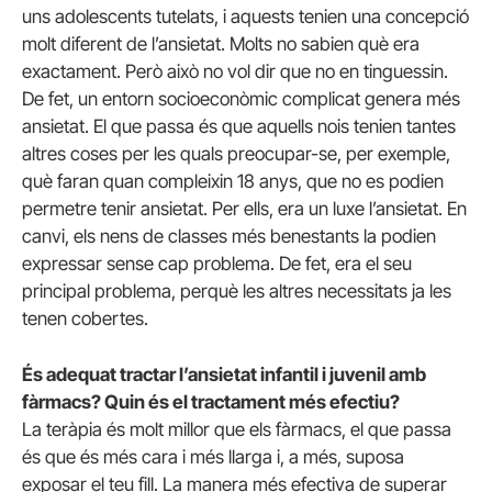
uns adolescents tutelats, i aquests tenien una concepció
molt diferent de l’ansietat. Molts no sabien què era
exactament. Però això no vol dir que no en tinguessin.
De fet, un entorn socioeconòmic complicat genera més
ansietat. El que passa és que aquells nois tenien tantes
altres coses per les quals preocupar-se, per exemple,
què faran quan compleixin 18 anys, que no es podien
permetre tenir ansietat. Per ells, era un luxe l’ansietat. En
canvi, els nens de classes més benestants la podien
expressar sense cap problema. De fet, era el seu
principal problema, perquè les altres necessitats ja les
tenen cobertes.
És adequat tractar l’ansietat infantil i juvenil amb
fàrmacs? Quin és el tractament més efectiu?
La teràpia és molt millor que els fàrmacs, el que passa
és que és més cara i més llarga i, a més, suposa
exposar el teu fill. La manera més efectiva de superar