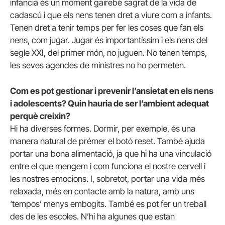
infància és un moment gairebé sagrat de la vida de
cadascú i que els nens tenen dret a viure com a infants.
Tenen dret a tenir temps per fer les coses que fan els
nens, com jugar. Jugar és importantíssim i els nens del
segle XXI, del primer món, no juguen. No tenen temps,
les seves agendes de ministres no ho permeten.
Com es pot gestionar i prevenir l’ansietat en els nens
i adolescents? Quin hauria de ser l’ambient adequat
perquè creixin?
Hi ha diverses formes. Dormir, per exemple, és una
manera natural de prémer el botó reset. També ajuda
portar una bona alimentació, ja que hi ha una vinculació
entre el que mengem i com funciona el nostre cervell i
les nostres emocions. I, sobretot, portar una vida més
relaxada, més en contacte amb la natura, amb uns
‘tempos’ menys embogits. També es pot fer un treball
des de les escoles. N’hi ha algunes que estan