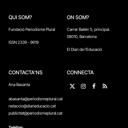
QUI SOM?
ON SOM?
Fundació Periodisme Plural
Carrer Bailén 5, principal.
08010, Barcelona
ISSN 2339 - 9619
El Diari de l'Educació
CONTACTA'NS
CONNECTA
Ana Basanta
X
Instagram
Facebook
RSS
(Twitter)
abasanta@periodismeplural.cat
redaccio@diarieducacio.cat
publicitat@periodismeplural.cat
Telèfon: