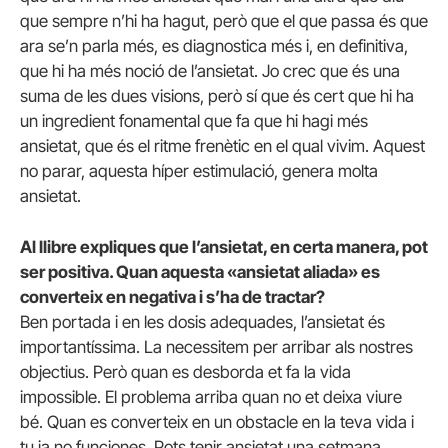
que sempre n’hi ha hagut, però que el que passa és que
ara se’n parla més, es diagnostica més i, en definitiva,
que hi ha més noció de l’ansietat. Jo crec que és una
suma de les dues visions, però sí que és cert que hi ha
un ingredient fonamental que fa que hi hagi més
ansietat, que és el ritme frenètic en el qual vivim. Aquest
no parar, aquesta híper estimulació, genera molta
ansietat.
Al llibre expliques que l’ansietat, en certa manera, pot
ser positiva. Quan aquesta «ansietat aliada» es
converteix en negativa i s’ha de tractar?
Ben portada i en les dosis adequades, l’ansietat és
importantíssima. La necessitem per arribar als nostres
objectius. Però quan es desborda et fa la vida
impossible. El problema arriba quan no et deixa viure
bé. Quan es converteix en un obstacle en la teva vida i
tu ja no funciones. Pots tenir ansietat una setmana