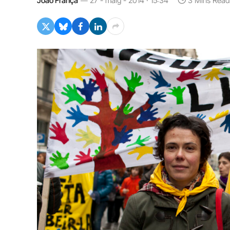
João França
27 - maig - 2014 · 15:34
3 Mins Read