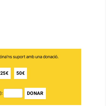
 dóna'ns suport amb una donació.
25€
50€
DONAR
):