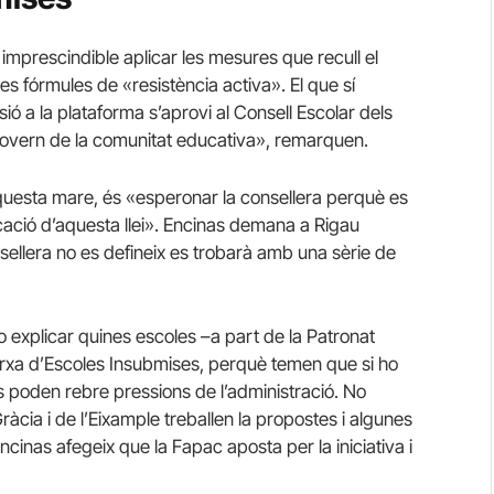
 imprescindible aplicar les mesures que recull el
s fórmules de «resistència activa». El que sí
ió a la plataforma s’aprovi al Consell Escolar dels
govern de la comunitat educativa», remarquen.
aquesta mare, és «esperonar la consellera perquè es
plicació d’aquesta llei». Encinas demana a Rigau
nsellera no es defineix es trobarà amb una sèrie de
no explicar quines escoles –a part de la Patronat
rxa d’Escoles Insubmises, perquè temen que si ho
 poden rebre pressions de l’administració. No
àcia i de l’Eixample treballen la propostes i algunes
cinas afegeix que la Fapac aposta per la iniciativa i