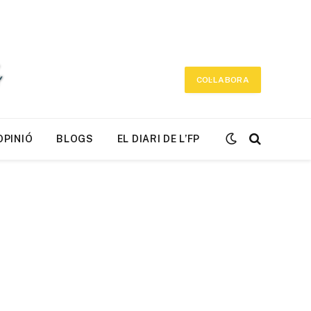
COL·LABORA
OPINIÓ
BLOGS
EL DIARI DE L’FP