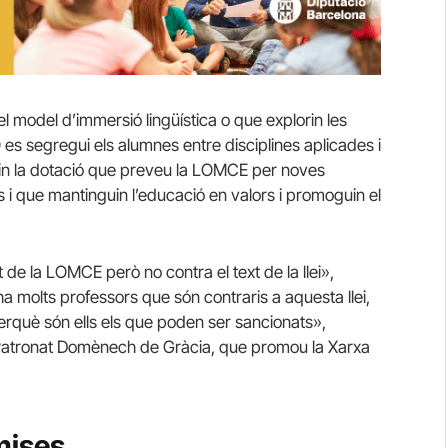
l model d’immersió lingüística o que explorin les
 es segregui els alumnes entre disciplines aplicades i
in la dotació que preveu la LOMCE per noves
 i que mantinguin l’educació en valors i promoguin el
 de la LOMCE però no contra el text de la llei»,
a molts professors que són contraris a aquesta llei,
rquè són ells els que poden ser sancionats»,
a Patronat Domènech de Gràcia, que promou la Xarxa
mises