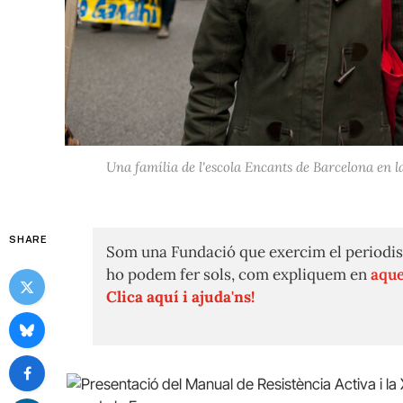
Una família de l'escola Encants de Barcelona en l
SHARE
Som una Fundació que exercim el periodis
ho podem fer sols, com expliquem en
aque
Clica aquí i ajuda'ns!