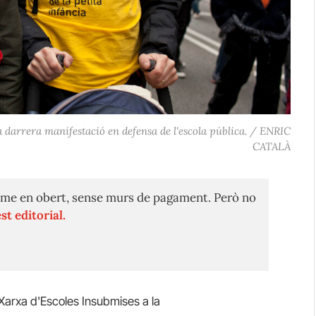
a darrera manifestació en defensa de l'escola pública. / ENRIC
CATALÀ
me en obert, sense murs de pagament. Però no
st editorial.