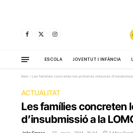
Facebook
X
Instagram
(Twitter)
ESCOLA
JOVENTUT I INFÀNCIA
Inici
»
Les famílies concreten les primeres mesures d’insubmiss
ACTUALITAT
Les famílies concreten
d’insubmissió a la LOM