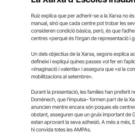
Ruiz explica que per adherir-se a la Xarxa no és
manual, sinó que cada centre pot trobar les seve
consideren condició bàsica, però, és que l’adhes
centres «perquè és l’òrgan de representació i 
Un dels objectius de la Xarxa, segons explica 
defineixi i expliqui quines passes vol fer en l’a
«imaginació i valentia» i assegura que «si la co
mobilitzacions al setembre».
Durant la presentació, les famílies han preferit 
Domènech, que l’impulsa– formen part de la Xa
anuncien mentre encara són poques els centres
obstant, asseguren que un gruix important de Gr
estan aprovant la seva adhesió. A més a més, En
hi convida totes les AMPAs.