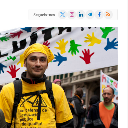
X
Instagram
LinkedIn
Telegram
Facebook
RSS
Segueix-nos
(Twitter)