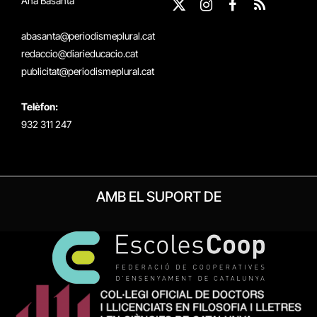
Ana Basanta
X
Instagram
Facebook
RSS
(Twitter)
abasanta@periodismeplural.cat
redaccio@diarieducacio.cat
publicitat@periodismeplural.cat
Telèfon:
932 311 247
AMB EL SUPORT DE