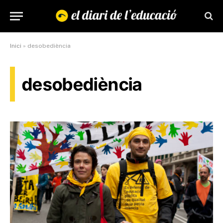
Inici
»
desobediència
desobediència