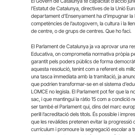
El Govern de Catalunya té capacitat d’acció jur
l’Estatut de Catalunya, directives de la Unió Eur
departament d’Ensenyament ha d’impugnar la LO
competències de l’autogovern, la cultura i la llen
de centre, o de grups de centres. Que ho faci.
El Parlament de Catalunya ja va aprovar una res
Educativa, on comprometia normativa pròpia pe
garantit pels poders públics de forma democràt
aquesta resolució, tenint com a referent els mil
una tasca immediata amb la tramitació, ja anunci
que podrien transformar-se en el sistema d’educa
LOMCE no legisla. El Parlament pot fer que la n
sac, i que mantingui la ràtio 15 com a condició n
ser també el Parlament qui, dins del marc europe
perill l’acreditació dels títols. És possible i imp
que les revàlides pretenen evitar la progressió 
currículum i promoure la segregació escolar a t