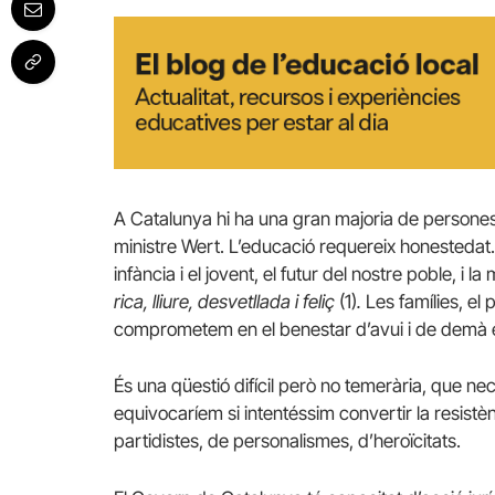
A Catalunya hi ha una gran majoria de persones
ministre Wert. L’educació requereix honestedat. 
infància i el jovent, el futur del nostre poble, i 
rica, lliure, desvetllada i feliç
(1)
.
Les famílies, el
comprometem en el benestar d’avui i de demà e
És una qüestió difícil però no temerària, que nece
equivocaríem si intentéssim convertir la resis
partidistes, de personalismes, d’heroïcitats.