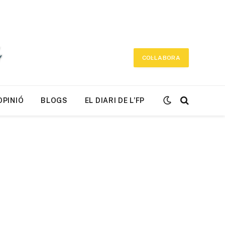
COL·LABORA
OPINIÓ
BLOGS
EL DIARI DE L’FP