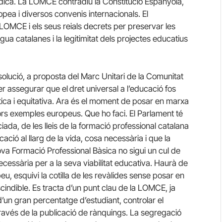
ídica. La LOMCE contradiu la Constitució Espanyola,
opea i diversos convenis internacionals. El
MCE i els seus reials decrets per preservar les
gua catalanes i la legitimitat dels projectes educatius
olució, a proposta del Marc Unitari de la Comunitat
r assegurar que el
dret universal a l’educació fos
ica i equitativa. Ara és el moment de posar en marxa
lors exemples europeus. Que ho faci. El Parlament té
ada, de les lleis de la formació professional catalana
ció al llarg de la vida, cosa necessària i que la
ova Formació Professional Bàsica no sigui un cul de
ecessària per a la seva viabilitat educativa. Haurà de
u, esquivi la cotilla de les revàlides sense posar en
rescindible. Es tracta d’un punt clau de la LOMCE, ja
d’un gran percentatge d’estudiant, controlar el
ravés de la publicació de rànquings. La segregació