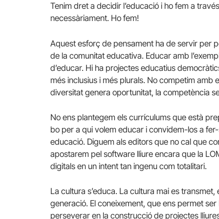
Tenim dret a decidir l’educació i ho fem a travé
necessàriament. Ho fem!
Aquest esforç de pensament ha de servir per p
de la comunitat educativa. Educar amb l’exemp
d’educar. Hi ha projectes educatius democràtics
més inclusius i més plurals. No competim amb el 
diversitat genera oportunitat, la competència 
No ens plantegem els currículums que està pre
bo per a qui volem educar i convidem-los a fer
educació. Diguem als editors que no cal que co
apostarem pel software lliure encara que la LOM
digitals en un intent tan ingenu com totalitari.
La cultura s’educa. La cultura mai es transmet
generació. El coneixement, que ens permet ser ll
perseverar en la construcció de projectes lliur