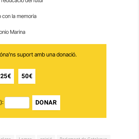
 l’educació del futur
o con la memoria
tonio Marina
 dóna'ns suport amb una donació.
25€
50€
DONAR
):