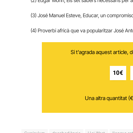
(2) Edgar Morin, Els set sabers necessaris per a
(3) José Manuel Esteve, Educar, un compromis
(4) Proverbi africà que va popularitzar José An
Si t'agrada aquest article,
10€
Una altra quantitat (€