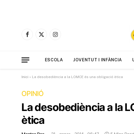
Facebook
X
Instagram
(Twitter)
ESCOLA
JOVENTUT I INFÀNCIA
Inici
»
La desobediència a la LOMCE és una obligació ètica
OPINIÓ
La desobediència a la 
ètica