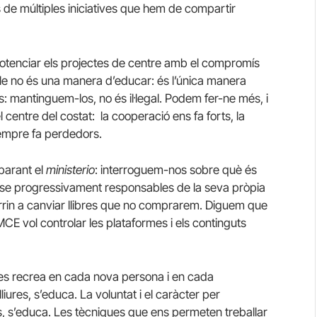
s de múltiples iniciatives que hem de compartir
otenciar els projectes de centre amb el compromís
le no és una manera d’educar: és l’única manera
: mantinguem-los, no és il·legal. Podem fer-ne més, i
centre del costat: la cooperació ens fa forts, la
sempre fa perdedors.
parant el
ministerio
: interroguem-nos sobre què és
-se progressivament responsables de la seva pròpia
rrin a canviar llibres que no comprarem. Diguem que
CE vol controlar les plataformes i els continguts
, es recrea en cada nova persona i en cada
iures, s’educa. La voluntat i el caràcter per
es, s’educa. Les tècniques que ens permeten treballar