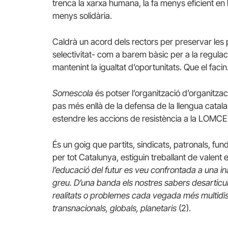
trenca la xarxa humana, la fa menys eficient en 
menys solidària.
Caldrà un acord dels rectors per preservar les 
selectivitat- com a barem bàsic per a la regulaci
mantenint la igualtat d’oportunitats. Que el facin
Somescola
és potser l’organització d’organitza
pas més enllà de la defensa de la llengua catalan
estendre les accions de resistència a la LOMCE en
És un goig que partits, sindicats, patronals, f
per tot Catalunya, estiguin treballant de valen
l
’educació del futur es veu confrontada a una 
greu. D’una banda els nostres sabers desarticulats
realitats o problemes cada vegada més multidisc
transnacionals, globals, planetaris
(2).