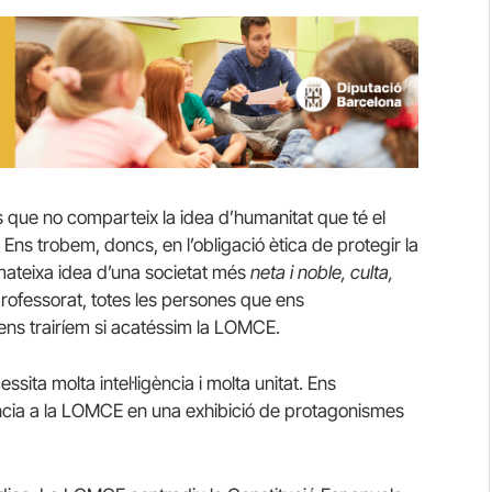
 que no comparteix la idea d’humanitat que té el
Ens trobem, doncs, en l’obligació ètica de protegir la
la mateixa idea d’una societat més
neta i noble, culta,
 professorat, totes les persones que ens
ns trairíem si acatéssim la LOMCE.
ssita molta intel·ligència i molta unitat. Ens
tència a la LOMCE en una exhibició de protagonismes