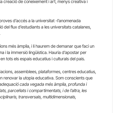
la creació de coneixement i art, menys creativa i
proves d’accés a la universitat -l’anomenada
ó del flux d’estudiants a les universitats catalanes,
.
cions més àmplia, i li haurem de demanar que faci un
a i la immersió lingüística. Hauria d’apostar per
 tots els espais educatius i culturals del país.
undacions, assemblees, plataformes, centres educatius,
t en renovar la utopia educativa. Som conscients que
inadequació cada vegada més àmplia, profunda i
, parcel·lats i compartimentats, i de l’altra, les
iplinaris, transversals, multidimensionals,