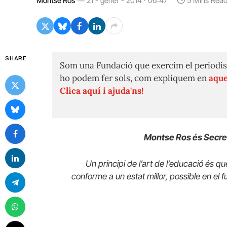
Montse Ros
21 - gener - 2014 · 06:47
5 Mins Rea
SHARE
Som una Fundació que exercim el periodis
ho podem fer sols, com expliquem en
aque
Clica aquí i ajuda'ns!
Montse Ros és Secretà
Un principi de l’art de l’educació és q
conforme a un estat millor, possible en el f