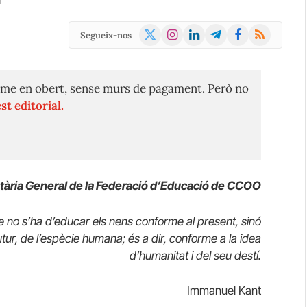
d
X
Instagram
LinkedIn
Telegram
Facebook
RSS
Segueix-nos
(Twitter)
me en obert, sense murs de pagament. Però no
st editorial.
ria General de la Federació d’
Educació de
CCOO
ue no s’ha d’educar els nens conforme al present, sinó
utur, de l’espècie humana; és a dir, conforme a la idea
d’humanitat i del seu destí.
Immanuel Kant