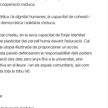
a cooperació s’educa.
’ètica i la dignitat humanes
,
la capacitat de cohesió i
 democràtica i solidària s’educa.
l creatiu, en la seva capacitat de forjar identitat
me plasticitat del cervell humà davant l’educació. Cal
a utopia il·lustrada de proporcionar un accés
sta passió defensarem la responsabilitat dels poders
ió des dels zero anys fins a la universitat, sinó
va en el lleure i en els espais comunitaris, així com
ta tota la tribu
(4).
le