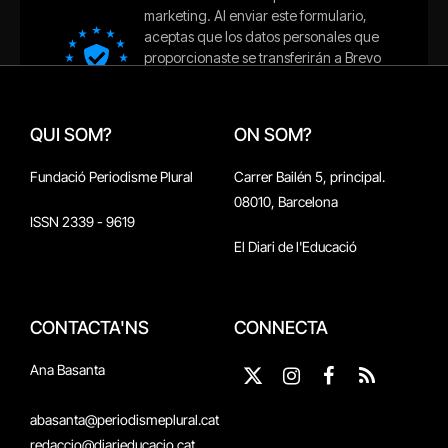
QUI SOM?
ON SOM?
Fundació Periodisme Plural
Carrer Bailén 5, principal.
08010, Barcelona
ISSN 2339 - 9619
El Diari de l'Educació
CONTACTA'NS
CONNECTA
Ana Basanta
X
Instagram
Facebook
RSS
(Twitter)
abasanta@periodismeplural.cat
redaccio@diarieducacio.cat