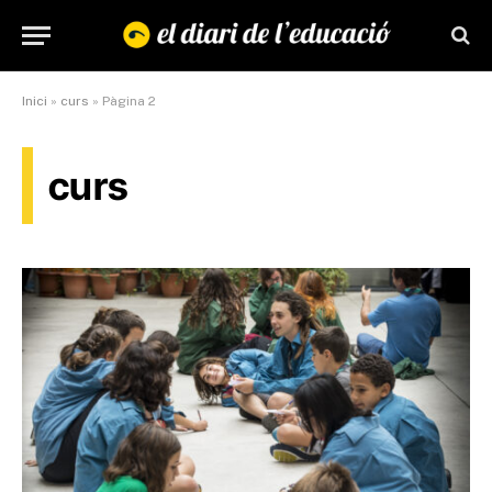
Inici
»
curs
»
Pàgina 2
curs