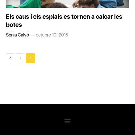
Els caus i els esplais es tornen a calçar les
botes
Sònia Calvó
octubre 10, 2016
Previous
1
2