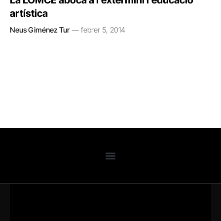
La LOMCE aboca a l’extermini l’educació
artística
Neus Giménez Tur
febrer 5, 2014