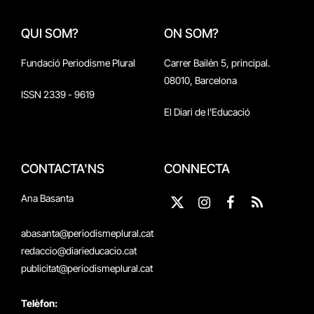
QUI SOM?
ON SOM?
Fundació Periodisme Plural
Carrer Bailén 5, principal.
08010, Barcelona
ISSN 2339 - 9619
El Diari de l'Educació
CONTACTA'NS
CONNECTA
Ana Basanta
X
Instagram
Facebook
RSS
(Twitter)
abasanta@periodismeplural.cat
redaccio@diarieducacio.cat
publicitat@periodismeplural.cat
Telèfon: